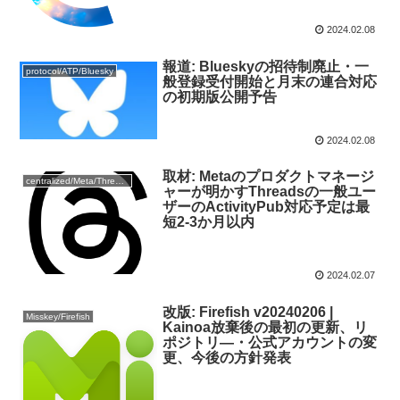
2024.02.08
報道: Blueskyの招待制廃止・一
protocol/ATP/Bluesky
般登録受付開始と月末の連合対応
の初期版公開予告
2024.02.08
取材: Metaのプロダクトマネージ
centralized/Meta/Threads
ャーが明かすThreadsの一般ユー
ザーのActivityPub対応予定は最
短2-3か月以内
2024.02.07
改版: Firefish v20240206 |
Misskey/Firefish
Kainoa放棄後の最初の更新、リ
ポジトリ―・公式アカウントの変
更、今後の方針発表