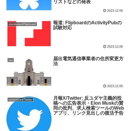
リストなどの発表
2023.12.06
報道: FlipboardのActivityPubの
distributed/Flipboard
試験対応
2023.12.06
届出電気通信事業者の住所変更方
law
法
2023.12.05
月報X/Twitter: 反ユダヤ主義的投
centralized/Twitter
稿への広告表示・Elon Muskの賛
同の批判、求人検索ツールのWeb
アプリ、リンク見出しの復活予告