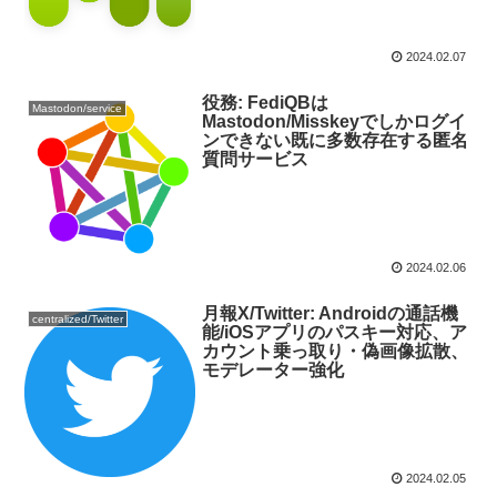
2024.02.07
役務: FediQBは
Mastodon/service
Mastodon/Misskeyでしかログイ
ンできない既に多数存在する匿名
質問サービス
2024.02.06
月報X/Twitter: Androidの通話機
centralized/Twitter
能/iOSアプリのパスキー対応、ア
カウント乗っ取り・偽画像拡散、
モデレーター強化
2024.02.05