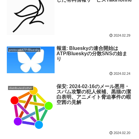
2024.02.29
報道: Blueskyの連合開始は
protocol/ATP/Bluesky
ATP/Blueskyの分散SNSの始ま
り
2024.02.24
保安: 2024-02-16のメール悪用・
distributed/other
スパム攻撃の犯人候補、黒猫の潔
白表明、アニメイト脅迫事件の暇
空茜の見解
2024.02.20