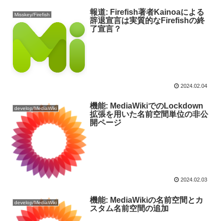
報道: Firefish著者Kainoaによる
Misskey/Firefish
辞退宣言は実質的なFirefishの終
了宣言？
2024.02.04
機能: MediaWikiでのLockdown
develop/MediaWiki
拡張を用いた名前空間単位の非公
開ページ
2024.02.03
機能: MediaWikiの名前空間とカ
develop/MediaWiki
スタム名前空間の追加