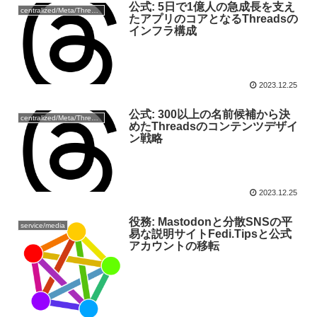
公式: 5日で1億人の急成長を支え
centralized/Meta/Threads
たアプリのコアとなるThreadsの
インフラ構成
2023.12.25
公式: 300以上の名前候補から決
centralized/Meta/Threads
めたThreadsのコンテンツデザイ
ン戦略
2023.12.25
役務: Mastodonと分散SNSの平
service/media
易な説明サイトFedi.Tipsと公式
アカウントの移転