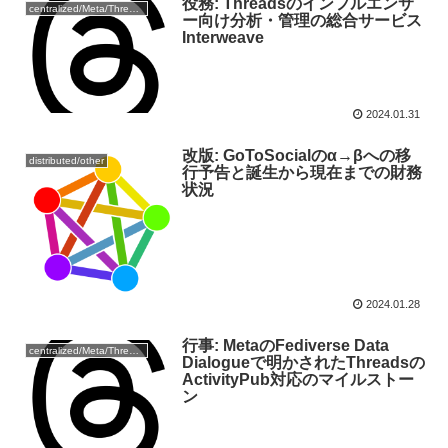
役務: Threadsのインフルエンサ
centralized/Meta/Threads
ー向け分析・管理の総合サービス
Interweave
2024.01.31
改版: GoToSocialのα→βへの移
distributed/other
行予告と誕生から現在までの財務
状況
2024.01.28
行事: MetaのFediverse Data
centralized/Meta/Threads
Dialogueで明かされたThreadsの
ActivityPub対応のマイルストー
ン