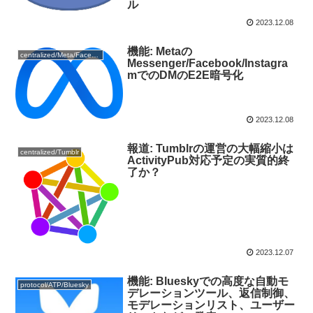
ル
2023.12.08
機能: Metaの
centralized/Meta/Facebook
Messenger/Facebook/Instagra
mでのDMのE2E暗号化
2023.12.08
報道: Tumblrの運営の大幅縮小は
centralized/Tumblr
ActivityPub対応予定の実質的終
了か？
2023.12.07
機能: Blueskyでの高度な自動モ
protocol/ATP/Bluesky
デレーションツール、返信制御、
モデレーションリスト、ユーザー