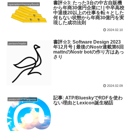
書評☆3: たった3台の中古自販機
operation/money/book
から年商30億円企業に! | 中卒高校
中退後20以上の仕事を転々とした
何もない状態から年商30億円を実
現した成功法則
2024.02.10
書評☆3: Software Design 2023
person/mattn
年12月号 | 最後のNostr連載第6回
mattnのNostr botの作り方はあっ
さり
2024.02.09
記事: ATP/BlueskyでRDFを使わ
protocol/ATP/atproto
ない理由とLexicon誕生秘話