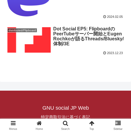
2024.02.05
Dot Social EP5: Flipboardの
distributed/Flipboard
PeerTubeサーバー開始とEugen
Rochkoが語るThreads/Bluesky/
体制/3E
2023.12.23
GNU social JP Web
特定商取引法に基づく表記
© 2022 GNU social JP Web.
Menus
Home
Search
Top
Sidebar