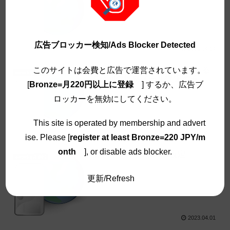
広告ブロッカー検知/Ads Blocker Detected
2023.04.14
DNSのSPFレコード設定による
このサイトは会費と広告で運営されています。
develop/DNS
Gmailの迷惑メール誤認対策
[
Bronze=月220円以上に登録
] するか、広告ブ
ロッカーを無効にしてください。
This site is operated by membership and advert
2023.04.10
ise. Please [
register at least Bronze=220 JPY/m
onth
], or disable ads blocker.
独自ドメインのDNS設定
develop/DNS
更新/Refresh
2023.04.01