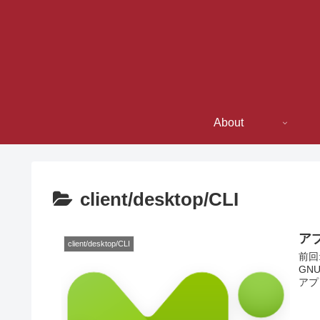
About
client/desktop/CLI
アプ
client/desktop/CLI
前回:
GNU
アプリ