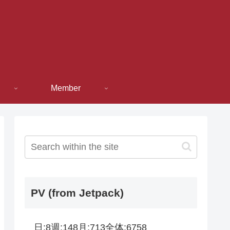
Member
PV (from Jetpack)
日:
8
週:
148
月:
713
全体:
6758