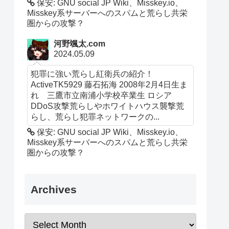
保安: GNU social JP Wiki、Misskey.io、
Misskey系サーバーへのスパムと荒らし共栄
圏からの攻撃？
河野颯太.com
2024.05.09
犯罪に強い荒らし紅衛兵の紹介！
ActiveTK5929 藤石拓海 2008年2月4日生ま
れ 三鷹市立南浦小学校卒業生 ロシア
DDoS攻撃荒らしやホワイトハウス襲撃荒
らし、荒らし犯罪ネットワークの...
保安: GNU social JP Wiki、Misskey.io、
Misskey系サーバーへのスパムと荒らし共栄
圏からの攻撃？
Archives