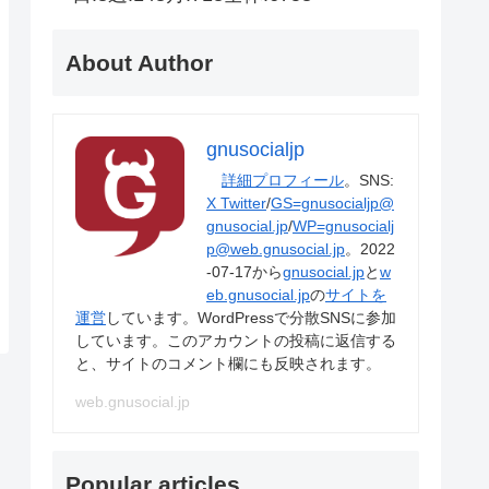
About Author
gnusocialjp
詳細プロフィール
。SNS:
X Twitter
/
GS=gnusocialjp@
gnusocial.jp
/
WP=gnusocialj
p@web.gnusocial.jp
。2022
-07-17から
gnusocial.jp
と
w
eb.gnusocial.jp
の
サイトを
運営
しています。WordPressで分散SNSに参加
しています。このアカウントの投稿に返信する
と、サイトのコメント欄にも反映されます。
web.gnusocial.jp
Popular articles