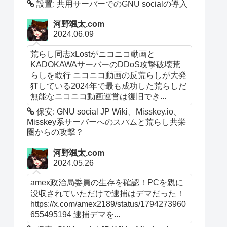
設置: 共用サーバーでのGNU socialの導入
河野颯太.com
2024.06.09
荒らし同志xLostがニコニコ動画と
KADOKAWAサーバーのDDoS攻撃破壊荒
らしを敢行 ニコニコ動画の反荒らしが大発
狂している2024年で最も成功した荒らしだ
無能なニコニコ動画運営は復旧でき...
保安: GNU social JP Wiki、Misskey.io、
Misskey系サーバーへのスパムと荒らし共栄
圏からの攻撃？
河野颯太.com
2024.05.26
amex政治局委員の生存を確認！PCを親に
没収されていただけで逮捕はデマだった！
https://x.com/amex2189/status/1794273960
655495194 逮捕デマを...