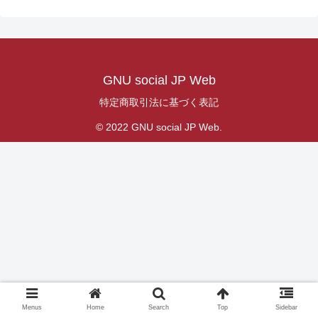
GNU social JP Web
特定商取引法に基づく表記
© 2022 GNU social JP Web.
Menus
Home
Search
Top
Sidebar