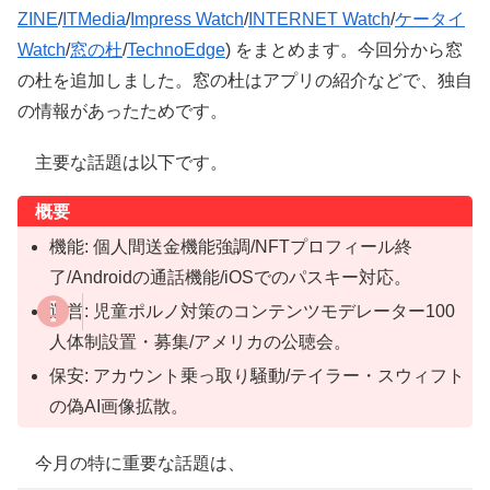
ZINE
/
ITMedia
/
Impress Watch
/
INTERNET Watch
/
ケータイ
Watch
/
窓の杜
/
TechnoEdge
) をまとめます。今回分から窓
の杜を追加しました。窓の杜はアプリの紹介などで、独自
の情報があったためです。
主要な話題は以下です。
概要
機能: 個人間送金機能強調/NFTプロフィール終
了/Androidの通話機能/iOSでのパスキー対応。
運営: 児童ポルノ対策のコンテンツモデレーター100
人体制設置・募集/アメリカの公聴会。
保安: アカウント乗っ取り騒動/テイラー・スウィフト
の偽AI画像拡散。
今月の特に重要な話題は、