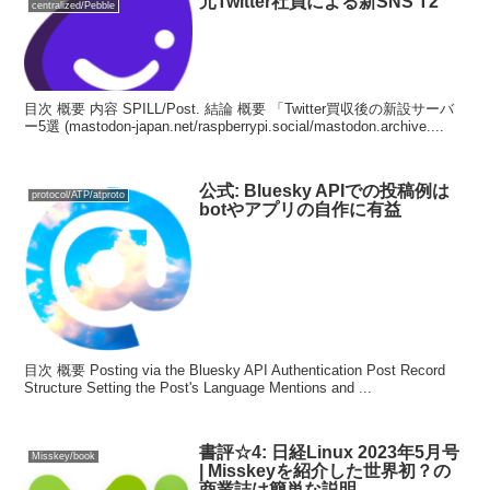
元Twitter社員による新SNS T2
centralized/Pebble
目次 概要 内容 SPILL/Post. 結論 概要 「Twitter買収後の新設サーバ
ー5選 (mastodon-japan.net/raspberrypi.social/mastodon.archive....
公式: Bluesky APIでの投稿例は
protocol/ATP/atproto
botやアプリの自作に有益
目次 概要 Posting via the Bluesky API Authentication Post Record
Structure Setting the Post's Language Mentions and ...
書評☆4: 日経Linux 2023年5月号
Misskey/book
| Misskeyを紹介した世界初？の
商業誌は簡単な説明