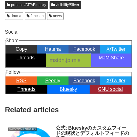
protocol/ATP/Bluesky
visibility/Silver
drama
function
news
Social
Share
Copy
Hatena
Facebook
X/Twitter
Threads
MaMiShare
Follow
RSS
Feedly
Facebook
X/Twitter
Threads
Bluesky
GNU social
Related articles
公式: Blueskyのカスタムフィー
protocol/ATP/Bluesky
ドの現状とデフォルトフィードの