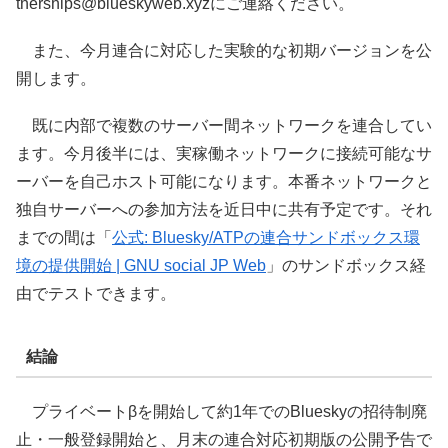
tnerships@blueskyweb.xyzにご連絡ください。
また、今月連合に対応した実験的な初期バージョンを公
開します。
既に内部で複数のサーバー間ネットワークを連合してい
ます。今月後半には、実稼働ネットワークに接続可能なサ
ーバーを自己ホスト可能になります。本番ネットワークと
独自サーバーへの参加方法を近日中に共有予定です。それ
までの間は「
公式: Bluesky/ATPの連合サンドボックス環
境の提供開始 | GNU social JP Web
」のサンドボックス経
由でテストできます。
結論
プライベートβを開始して約1年でのBlueskyの招待制廃
止・一般登録開始と、月末の連合対応初期版の公開予告で