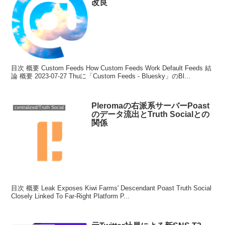
改良
目次 概要 Custom Feeds How Custom Feeds Work Default Feeds 結
論 概要 2023-07-27 Thuに「Custom Feeds - Bluesky」のBl...
Pleromaの右派系サーバーPoast
centralized/Truth Social
のデータ流出とTruth Socialとの
関係
目次 概要 Leak Exposes Kiwi Farms' Descendant Poast Truth Social
Closely Linked To Far-Right Platform P...