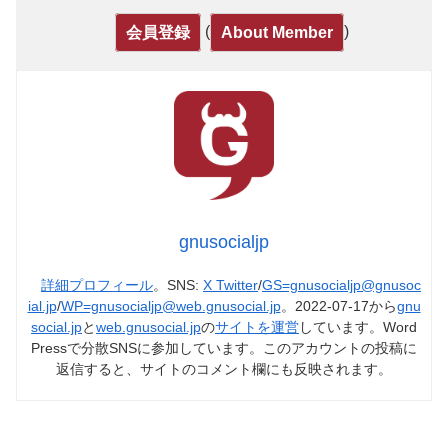
(
)
会員登録
About Member
gnusocialjp
詳細プロフィール
。SNS:
X Twitter
/
GS=gnusocialjp@gnusoc
ial.jp
/
WP=gnusocialjp@web.gnusocial.jp
。2022-07-17から
gnu
social.jp
と
web.gnusocial.jp
の
サイトを運営
しています。Word
Pressで分散SNSに参加しています。このアカウントの投稿に
返信すると、サイトのコメント欄にも反映されます。