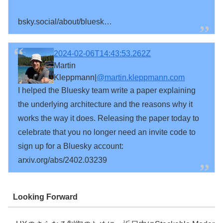
bsky.social/about/bluesk…
2024-02-06T14:43:53.262Z
Martin
Kleppmann|
@martin.kleppmann.com
I helped the Bluesky team write a paper explaining 
the underlying architecture and the reasons why it 
works the way it does. Releasing the paper today to 
celebrate that you no longer need an invite code to 
sign up for a Bluesky account: 
arxiv.org/abs/2402.03239
Looking Forward