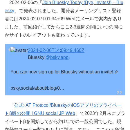
2024-02-06の「
Join Bluesky Today (Bye, Invites!) – Blu
esky
」で発表されました。開発者メーリングリスト登録
者には2024-02-07T01:34+09 Wedにメールで案内があり
ました。前回紹介してからここ2-3週間の間にいつの間に
かサイトのレイアウトも変わっています。
2024-02-06T14:09:49.460Z
Bluesky|
@bsky.app
You can now sign up for Bluesky without an invite! 🎉

bsky.social/about/blog/0…
「
公式: AT Protocol/BlueskyのiOSアプリのプライベー
トβ版の公開 | GNU social JP Web
」で2023年2月末にプラ
イベートβを開始してから約1年での一般公開でした。現
在登録ユーザー数300万人に到達しており、ここから急増