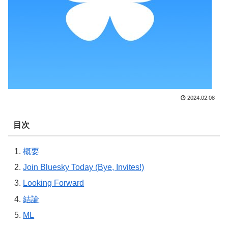
2024.02.08
目次
概要
Join Bluesky Today (Bye, Invites!)
Looking Forward
結論
ML