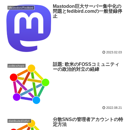
Mastodon巨大サーバー集中化の
Mastodon/Fedibird
問題とfedibird.comの一般登録停
止
2023.02.03
話題: 欧米のFOSSコミュニティ
politics/topic
ーの政治的対立の経緯
2022.08.21
分散SNSの管理者アカウントの特
distributed/other
定方法