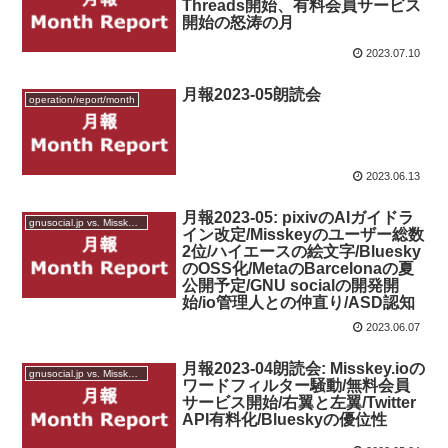
Threads開始、有料会員サービス
開始の怒涛の月
2023.07.10
月報2023-05朗読会
operation/report/month
2023.06.13
月報2023-05: pixivのAIガイドラ
gnusocial.jp vs. Misskey.io
イン改定/Misskeyのユーザー総数
2位/ハイエースの絵文字/Bluesky
のOSS化/MetaのBarcelonaの夏
公開予定/GNU socialの開発開
始/io管理人との仲直り/ASD認知
2023.06.07
月報2023-04朗読会: Misskey.ioの
gnusocial.jp vs. Misskey.io
ワードフィルター騒動/無料会員
サービス開始/右翼と左翼/Twitter
API有料化/Blueskyの優位性