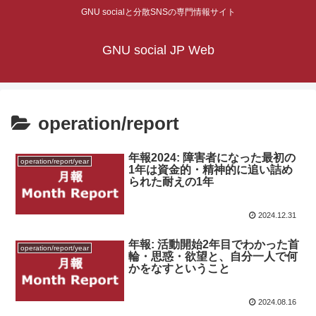
GNU socialと分散SNSの専門情報サイト
GNU social JP Web
operation/report
年報2024: 障害者になった最初の
operation/report/year
1年は資金的・精神的に追い詰め
られた耐えの1年
2024.12.31
年報: 活動開始2年目でわかった首
operation/report/year
輪・思惑・欲望と、自分一人で何
かをなすということ
2024.08.16