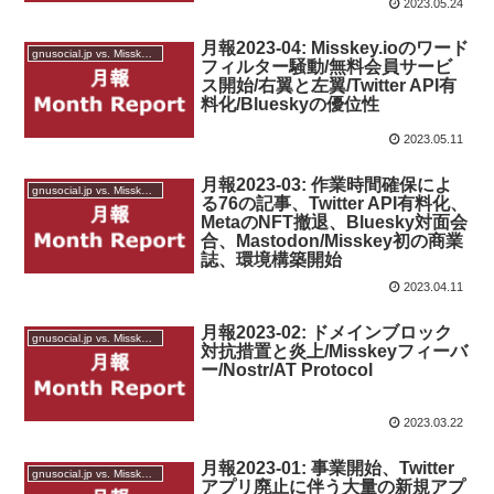
2023.05.24
月報2023-04: Misskey.ioのワード
gnusocial.jp vs. Misskey.io
フィルター騒動/無料会員サービ
ス開始/右翼と左翼/Twitter API有
料化/Blueskyの優位性
2023.05.11
月報2023-03: 作業時間確保によ
gnusocial.jp vs. Misskey.io
る76の記事、Twitter API有料化、
MetaのNFT撤退、Bluesky対面会
合、Mastodon/Misskey初の商業
誌、環境構築開始
2023.04.11
月報2023-02: ドメインブロック
gnusocial.jp vs. Misskey.io
対抗措置と炎上/Misskeyフィーバ
ー/Nostr/AT Protocol
2023.03.22
月報2023-01: 事業開始、Twitter
gnusocial.jp vs. Misskey.io
アプリ廃止に伴う大量の新規アプ