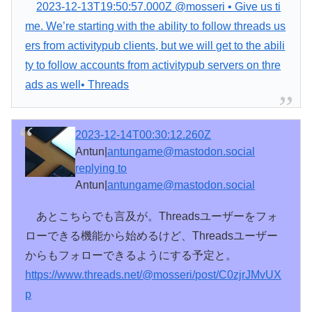
2023-12-13T19:50:57.000Z @mosseri • Give us ti
me. We’re starting with the ability to follow threads us
ers from activitypub clients, but we will get to the abili
ty to follow accounts from activitypub servers on thre
ads as well• Threads
2023-12-14T00:30:12.260Z
Antun|
antungame@mastodon.social
replying to
Antun|
antungame@mastodon.social
あとこちらでも言及が。Threadsユーザーをフォ
ローできる機能から始めるけど、Threadsユーザー
からもフォローできるようにする予定と。
https://www.
threads.net/@mosseri/post/C0zj
rJMvUX
p