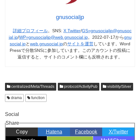
gnusocialjp
詳細プロフィール
。SNS:
X Twitter
/
GS=gnusocialjp@gnusoc
ial.jp
/
WP=gnusocialjp@web.gnusocial.jp
。2022-07-17から
gnu
social.jp
と
web.gnusocial.jp
の
サイトを運営
しています。Word
Pressで分散SNSに参加しています。このアカウントの投稿に
返信すると、サイトのコメント欄にも反映されます。
centralized/Meta/Threads
protocol/ActivityPub
visibility/Silver
drama
function
Social
Share
Copy
Hatena
Facebook
X/Twitter