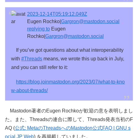
2023-12-14T05:19:12.049Z
Eugen Rochko|
Gargron@mastodon.social
replying to
Eugen
Rochko|
Gargron@mastodon.social
If you’ve got questions about what interoperability
with
#
Threads
means, we wrote this up back in July,
and you can still refer to it:
https://
blog.joinmastodon.org/2023/07/
what-to-kno
w-about-threads/
Mastodon著者のEugen Rochkoが歓迎の意を表明しまし
た。また、Threadsの連合に際して、Threads発表当初のF
AQ (
公式: MetaのThreadsへのMastodon公式FAQ | GNU s
ocial JP Web
) を再掲載していました。