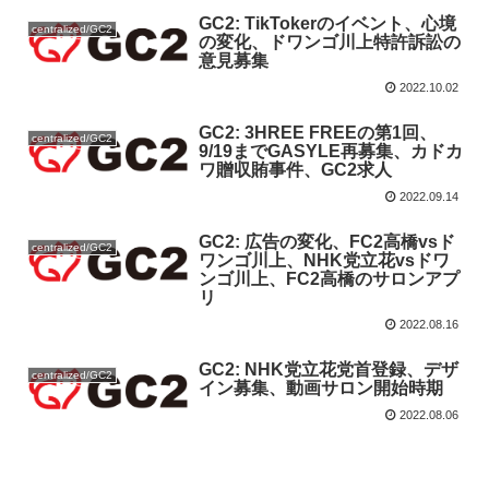
GC2: TikTokerのイベント、心境
centralized/GC2
の変化、ドワンゴ川上特許訴訟の
意見募集
2022.10.02
GC2: 3HREE FREEの第1回、
centralized/GC2
9/19までGASYLE再募集、カドカ
ワ贈収賄事件、GC2求人
2022.09.14
GC2: 広告の変化、FC2高橋vsド
centralized/GC2
ワンゴ川上、NHK党立花vsドワ
ンゴ川上、FC2高橋のサロンアプ
リ
2022.08.16
GC2: NHK党立花党首登録、デザ
centralized/GC2
イン募集、動画サロン開始時期
2022.08.06