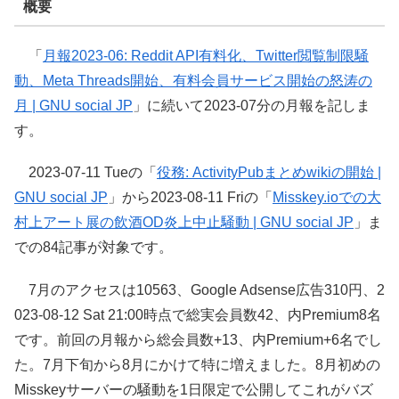
概要
「
月報2023-06: Reddit API有料化、Twitter閲覧制限騒
動、Meta Threads開始、有料会員サービス開始の怒涛の
月 | GNU social JP
」に続いて2023-07分の月報を記しま
す。
2023-07-11 Tueの「
役務: ActivityPubまとめwikiの開始 |
GNU social JP
」から2023-08-11 Friの「
Misskey.ioでの大
村上アート展の飲酒OD炎上中止騒動 | GNU social JP
」ま
での84記事が対象です。
7月のアクセスは10563、Google Adsense広告310円、2
023-08-12 Sat 21:00時点で総実会員数42、内Premium8名
です。前回の月報から総会員数+13、内Premium+6名でし
た。7月下旬から8月にかけて特に増えました。8月初めの
Misskeyサーバーの騒動を1日限定で公開してこれがバズ