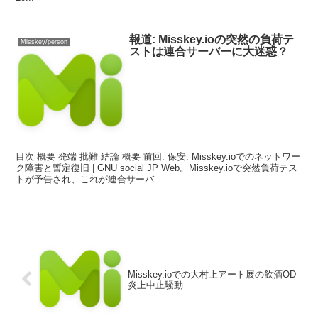
報道: Misskey.ioの突然の負荷テ
Misskey/person
ストは連合サーバーに大迷惑？
目次 概要 発端 批難 結論 概要 前回: 保安: Misskey.ioでのネットワー
ク障害と暫定復旧 | GNU social JP Web。Misskey.ioで突然負荷テス
トが予告され、これが連合サーバ...
Misskey.ioでの大村上アート展の飲酒OD
炎上中止騒動