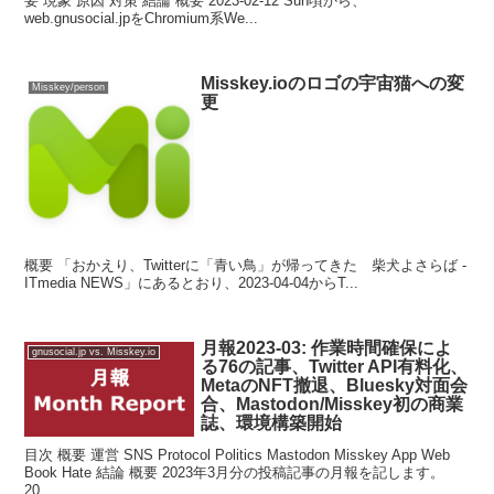
要 現象 原因 対策 結論 概要 2023-02-12 Sun頃から、
web.gnusocial.jpをChromium系We...
Misskey.ioのロゴの宇宙猫への変
Misskey/person
更
概要 「おかえり、Twitterに「青い鳥」が帰ってきた 柴犬よさらば -
ITmedia NEWS」にあるとおり、2023-04-04からT...
月報2023-03: 作業時間確保によ
gnusocial.jp vs. Misskey.io
る76の記事、Twitter API有料化、
MetaのNFT撤退、Bluesky対面会
合、Mastodon/Misskey初の商業
誌、環境構築開始
目次 概要 運営 SNS Protocol Politics Mastodon Misskey App Web
Book Hate 結論 概要 2023年3月分の投稿記事の月報を記します。
20...