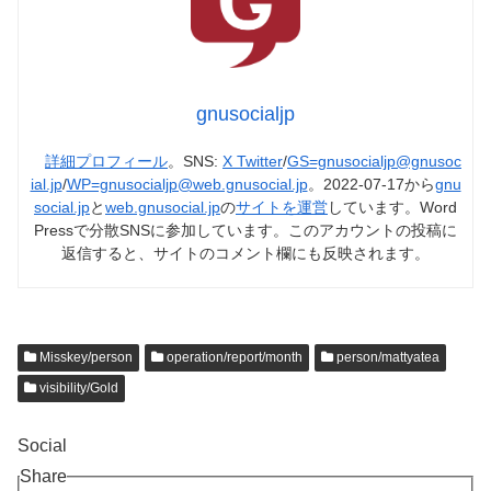
gnusocialjp
詳細プロフィール
。SNS:
X Twitter
/
GS=gnusocialjp@gnusoc
ial.jp
/
WP=gnusocialjp@web.gnusocial.jp
。2022-07-17から
gnu
social.jp
と
web.gnusocial.jp
の
サイトを運営
しています。Word
Pressで分散SNSに参加しています。このアカウントの投稿に
返信すると、サイトのコメント欄にも反映されます。
Misskey/person
operation/report/month
person/mattyatea
visibility/Gold
Social
Share