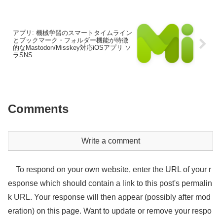
アプリ: 機械学習のスマートタイムライン
とブックマーク・フォルダー機能が特徴
的なMastodon/Misskey対応iOSアプリ ソ
ラSNS
Comments
Write a comment
To respond on your own website, enter the URL of your r
esponse which should contain a link to this post's permalin
k URL. Your response will then appear (possibly after mod
eration) on this page. Want to update or remove your respo