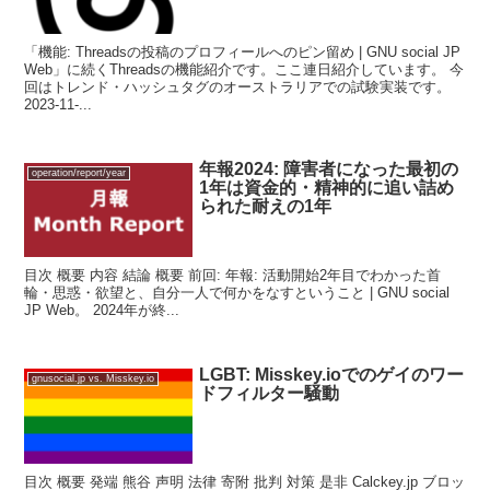
「機能: Threadsの投稿のプロフィールへのピン留め | GNU social JP
Web」に続くThreadsの機能紹介です。ここ連日紹介しています。 今
回はトレンド・ハッシュタグのオーストラリアでの試験実装です。
2023-11-...
年報2024: 障害者になった最初の
operation/report/year
1年は資金的・精神的に追い詰め
られた耐えの1年
目次 概要 内容 結論 概要 前回: 年報: 活動開始2年目でわかった首
輪・思惑・欲望と、自分一人で何かをなすということ | GNU social
JP Web。 2024年が終...
LGBT: Misskey.ioでのゲイのワー
gnusocial.jp vs. Misskey.io
ドフィルター騒動
目次 概要 発端 熊谷 声明 法律 寄附 批判 対策 是非 Calckey.jp ブロッ