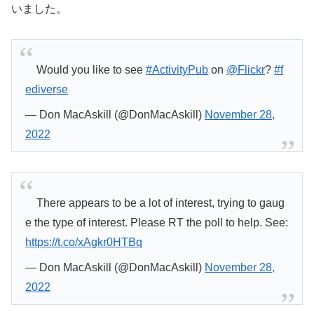
いました。
Would you like to see
#ActivityPub
on
@Flickr
?
#f
ediverse
— Don MacAskill (@DonMacAskill)
November 28,
2022
There appears to be a lot of interest, trying to gaug
e the type of interest. Please RT the poll to help. See:
https://t.co/xAgkr0HTBq
— Don MacAskill (@DonMacAskill)
November 28,
2022