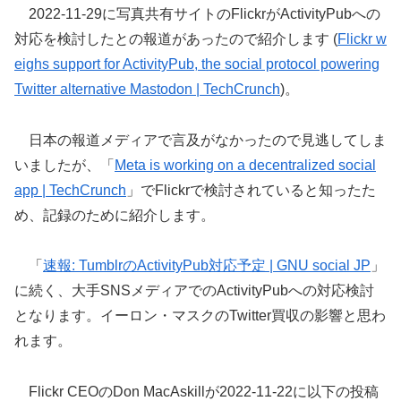
2022-11-29に写真共有サイトのFlickrがActivityPubへの
対応を検討したとの報道があったので紹介します (
Flickr w
eighs support for ActivityPub, the social protocol powering
Twitter alternative Mastodon | TechCrunch
)。
日本の報道メディアで言及がなかったので見逃してしま
いましたが、「
Meta is working on a decentralized social
app | TechCrunch
」でFlickrで検討されていると知ったた
め、記録のために紹介します。
「
速報: TumblrのActivityPub対応予定 | GNU social JP
」
に続く、大手SNSメディアでのActivityPubへの対応検討
となります。イーロン・マスクのTwitter買収の影響と思わ
れます。
Flickr CEOのDon MacAskillが2022-11-22に以下の投稿