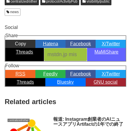
centralized/other
protocol/ActivityPub
visibility/public
news
Social
Share
Copy
Hatena
Facebook
X/Twitter
Threads
MaMiShare
Follow
RSS
Feedly
Facebook
X/Twitter
Threads
Bluesky
GNU social
Related articles
報道: Instagram創業者のAIニュ
centralized/other
ースアプリArtifactの1年での終了