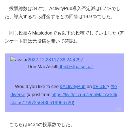
投票総数は342で、ActivityPub導入否定派は6.7 %でし
た。導入するなら課金するとの回答は19.9 %でした。
同じ投票をMastodonでも以下の投稿でしていました (ア
ンケート部は元投稿を開いて確認)。
2022-11-28T17:38:24.429Z
Don MacAskill|
d0n@sfba.social
Would you like to see
#
ActivityPub
on
#
Flickr
?
#
fe
diverse
(x-post from
https://
twitter.com/DonMacAskill/
statu
s/1597256480519966720
)
こちらは6434の投票数でした。