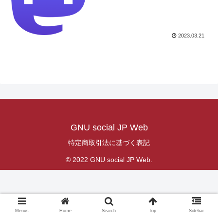
2023.03.21
GNU social JP Web
特定商取引法に基づく表記
© 2022 GNU social JP Web.
Menus
Home
Search
Top
Sidebar