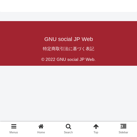
GNU social JP Web
特定商取引法に基づく表記
© 2022 GNU social JP Web.
Menus
Home
Search
Top
Sidebar