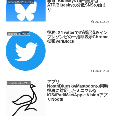
報道: Blueskyの連合開始は
protocol/ATP/Bluesky
ATP/Blueskyの分散SNSの始ま
り
2024.02.24
役務: X/Twitterでの認証済みイン
centralized/Twitter
プレゾンビの一括非表示Chrome
拡張VeriBlock
2024.02.23
アプリ:
client/desktop/Mac
Nostr/Bluesky/Mastodonの同時
投稿に対応したミニマルな
iOS/iPad/Mac/Apple Visionアプ
リNootti