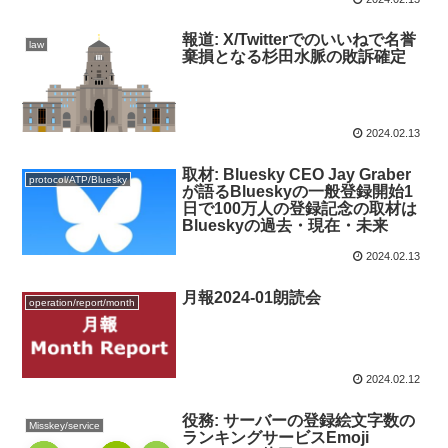
報道: X/Twitterでのいいねで名誉
law
棄損となる杉田水脈の敗訴確定
2024.02.13
取材: Bluesky CEO Jay Graber
protocol/ATP/Bluesky
が語るBlueskyの一般登録開始1
日で100万人の登録記念の取材は
Blueskyの過去・現在・未来
2024.02.13
月報2024-01朗読会
operation/report/month
2024.02.12
役務: サーバーの登録絵文字数の
Misskey/service
ランキングサービスEmoji