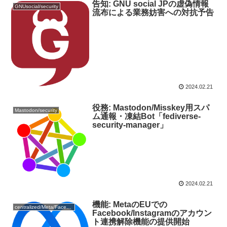
告知: GNU social JPの虚偽情報
GNUsocial/security
流布による業務妨害への対抗予告
2024.02.21
役務: Mastodon/Misskey用スパ
Mastodon/security
ム通報・凍結Bot「fediverse-
security-manager」
2024.02.21
機能: MetaのEUでの
centralized/Meta/Facebook
Facebook/Instagramのアカウン
ト連携解除機能の提供開始