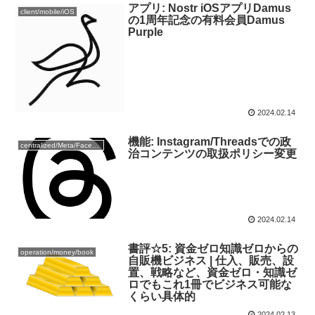
アプリ: Nostr iOSアプリDamus
client/mobile/iOS
の1周年記念の有料会員Damus
Purple
2024.02.14
機能: Instagram/Threadsでの政
centralized/Meta/Facebook
治コンテンツの取扱ポリシー変更
2024.02.14
書評☆5: 資金ゼロ知識ゼロからの
operation/money/book
自販機ビジネス | 仕入、販売、設
置、戦略など、資金ゼロ・知識ゼ
ロでもこれ1冊でビジネス可能な
くらい具体的
2024.02.13