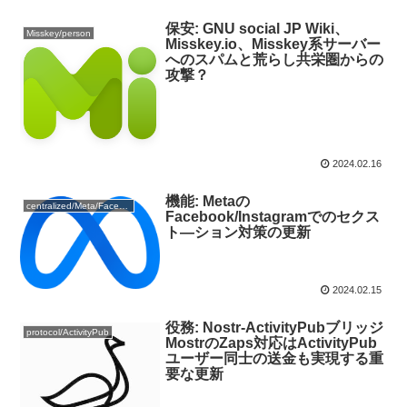
保安: GNU social JP Wiki、
Misskey/person
Misskey.io、Misskey系サーバー
へのスパムと荒らし共栄圏からの
攻撃？
2024.02.16
機能: Metaの
centralized/Meta/Facebook
Facebook/Instagramでのセクス
ト―ション対策の更新
2024.02.15
役務: Nostr-ActivityPubブリッジ
protocol/ActivityPub
MostrのZaps対応はActivityPub
ユーザー同士の送金も実現する重
要な更新