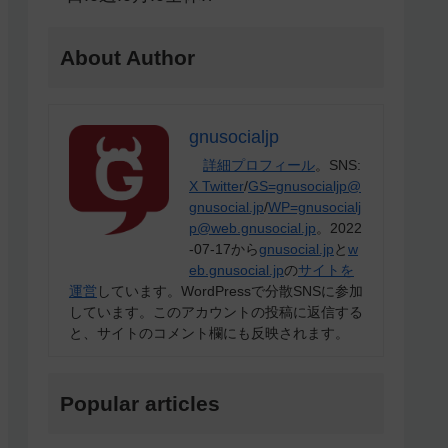
About Author
gnusocialjp
詳細プロフィール
。SNS:
X Twitter
/
GS=gnusocialjp@
gnusocial.jp
/
WP=gnusocialj
p@web.gnusocial.jp
。2022
-07-17から
gnusocial.jp
と
w
eb.gnusocial.jp
の
サイトを
運営
しています。WordPressで分散SNSに参加
しています。このアカウントの投稿に返信する
と、サイトのコメント欄にも反映されます。
Popular articles