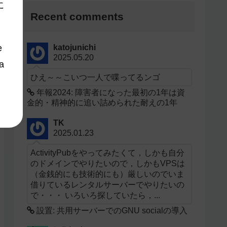
に
Recent comments
katojunichi
e
2025.05.20
sa
ひえ～～こいつ一人で喋ってるンゴ
年報2024: 障害者になった最初の1年は資
金的・精神的に追い詰められた耐えの1年
TK
2025.01.23
ActivityPubをやってみたくて，しかも自分
のドメインでやりたいので，しかもVPSは
（金銭的にも技術的にも）厳しいのでいま
借りているレンタルサーバーでやりたいの
で・・・ いろいろ探していたら，...
設置: 共用サーバーでのGNU socialの導入