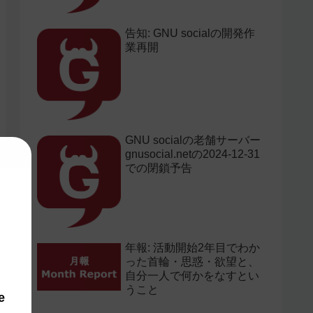
告知: GNU socialの開発作
業再開
GNU socialの老舗サーバー
gnusocial.netの2024-12-31
での閉鎖予告
年報: 活動開始2年目でわか
った首輪・思惑・欲望と、
自分一人で何かをなすとい
うこと
e