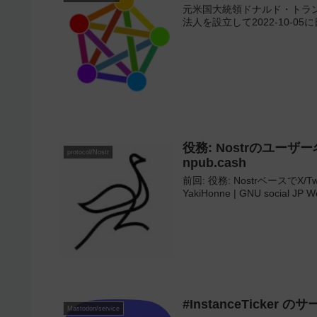
元米国大統領ドナルド・トランプの
法人を設立して2022-10-0
役務: Nostrのユー
protocol/Nostr
npub.cash
前回: 役務: NostrベースでX/
YakiHonne | GNU soci
#InstanceTicker 
Mastodon/service