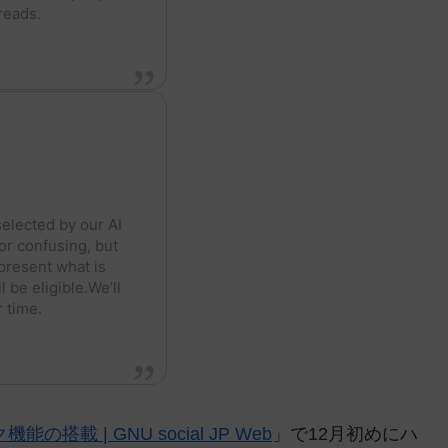
reads.
selected by our AI
or confusing, but
present what is
l be eligible.We’ll
r time.
搭載 | GNU social JP Web
」で12月初めにハ