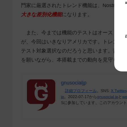
門家に厳選されたトレンド機能は、Nostr/Bluesk
大きな差別化機能
になります。
また、今までは機能のテストはオーストラ
が、今回はいきなりアメリカです。トレンド
テスト対象選択なのだろうと思います。昔のTw
を願いながら、本搭載までの動向を見守りま
gnusocialjp
詳細プロフィール
。SNS:
X Twitter
jp
。2022-07-17から
gnusocial.jp
と
we
Sに参加しています。このアカウン