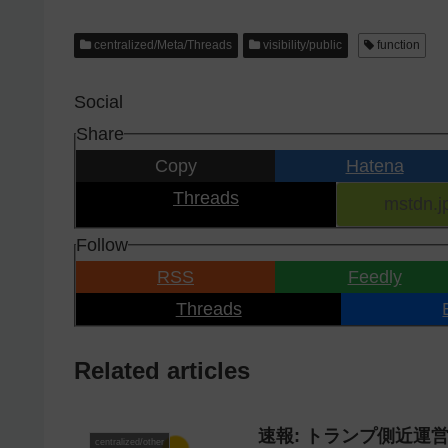
centralized/Meta/Threads
visibility/public
function
Social
Share
Copy
Hatena
Threads
Follow
RSS
Feedly
Threads
Related articles
速報: トランプ側近運
centralized/other