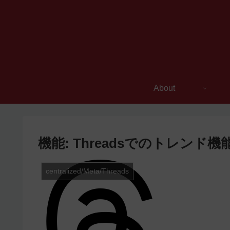
About
機能: Threadsでのトレン
centralized/Meta/Threads