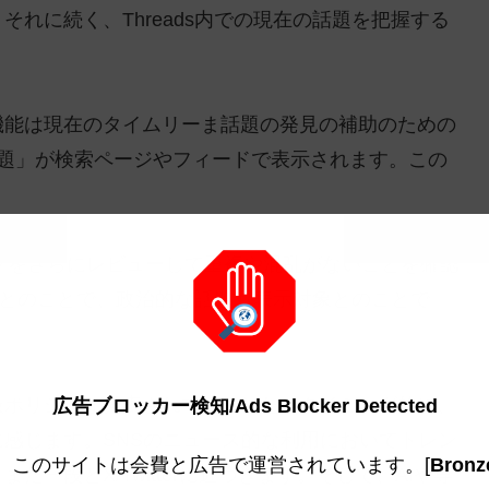
れに続く、Threads内での現在の話題を把握する
機能は現在のタイムリーま話題の発見の補助のための
/今日の話題」が検索ページやフィードで表示されます。この
ックをさらにレビューして重複や混乱がないことを確認
めるとのことで、政治的な話題も表示対象とのことで
扱ポリシーが発表されていました。タイミング的に、
広告ブロッカー検知/Ads Blocker Detected
感じます。SNSのニュース的な利用においてトレン
このサイトは会費と広告で運営されています。[
Bronz
一段とX/Twitterに近づきます。そして、AIや専