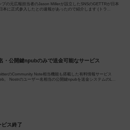
元広報担当者のJason Millerが設立したSNSのGETTRが日本
5に日本に正式参入したとの速報があったので紹介します (トラ...
ザー名・公開鍵npubのみで送金可能なサービス
TwitterのCommunity Note相当機能も搭載した有料情報サービス
al JP Web。 Nostrのユーザー名相当の公開鍵npubを送金システムのL...
のサービス終了