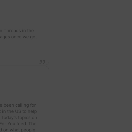
on Threads in the
guages once we get
 been calling for
t in the US to help
. Today’s topics on
 For You feed. The
ed on what people