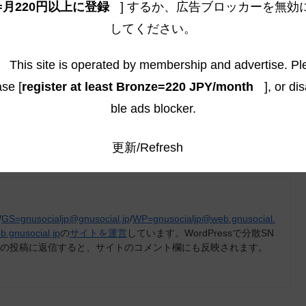
=月220円以上に登録
] するか、広告ブロッカーを無効
y/Mastodonなどの
他の分散SNS実装と比較しても
してください。
This site is operated by membership and advertise. Pl
リアなどの比較的小さめの地域から始めていました
ase [
register at least Bronze=220 JPY/month
], or di
というある程度の話題の母数が必要な機能ならではの
ble ads blocker.
itterのような露骨な政治的な偏りが生まれないこと
す。
更新/Refresh
/
GS=gnusocialjp@gnusocial.jp
/
WP=gnusocialjp@web.gnusocial.
b.gnusocial.jp
の
サイトを運営
しています。WordPressで分散SN
トの投稿に返信すると、サイトのコメント欄にも反映されます。