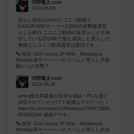
河野颯太.com
2024.06.09
荒らし同志xLostがニコニコ動画と
KADOKAWAサーバーのDDoS攻撃破壊荒
らしを敢行 ニコニコ動画の反荒らしが大発
狂している2024年で最も成功した荒らしだ
無能なニコニコ動画運営は復旧でき...
保安: GNU social JP Wiki、Misskey.io、
Misskey系サーバーへのスパムと荒らし共栄
圏からの攻撃？
河野颯太.com
2024.05.26
amex政治局委員の生存を確認！PCを親に
没収されていただけで逮捕はデマだった！
https://x.com/amex2189/status/1794273960
655495194 逮捕デマを...
保安: GNU social JP Wiki、Misskey.io、
Misskey系サーバーへのスパムと荒らし共栄