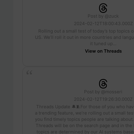
Post by @zuck
2024-02-12T18:00:43.000Z
Rolling out a small test of today’s top topics 
US. We’ll roll it out in more countries and lan
it tuned up…
View on Threads
Post by @mosseri
2024-02-12T19:26:30.000Z
Threads Update 🔔🧵For those of you who have
a trending feature, we’re rolling out a small tes
you find timely topics people are talking about
Threads will be on the search page and in the
topics are determined by our AI systems bas