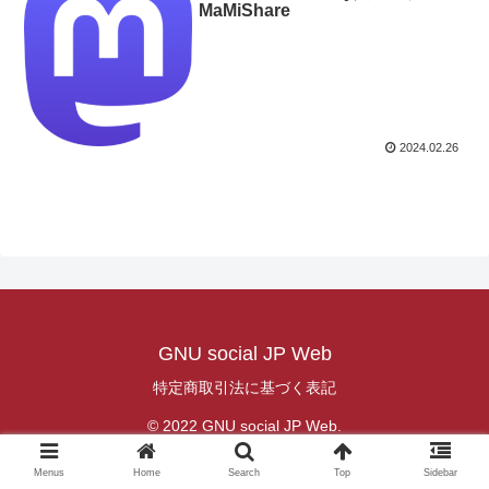
MaMiShare
2024.02.26
GNU social JP Web
特定商取引法に基づく表記
© 2022 GNU social JP Web.
Menus
Home
Search
Top
Sidebar