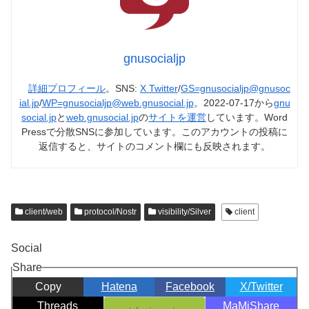
gnusocialjp
詳細プロフィール
。SNS:
X Twitter
/
GS=gnusocialjp@gnusoc
ial.jp
/
WP=gnusocialjp@web.gnusocial.jp
。2022-07-17から
gnu
social.jp
と
web.gnusocial.jp
の
サイトを運営
しています。Word
Pressで分散SNSに参加しています。このアカウントの投稿に
返信すると、サイトのコメント欄にも反映されます。
client/web
protocol/Nostr
visibility/Silver
client
Social
Share
Copy
Hatena
Facebook
X/Twitter
Threads
MaMiShare