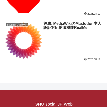
2023.08.19
役務: MediaWikiのMastodon本人
develop/MediaWiki
認証対応拡張機能RealMe
2023.08.19
GNU social JP Web