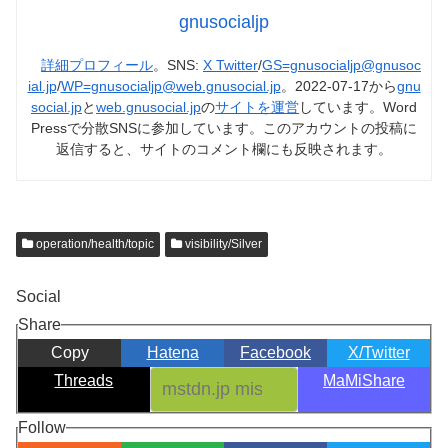
gnusocialjp
詳細プロフィール
。SNS:
X Twitter
/
GS=gnusocialjp@gnusoc
ial.jp
/
WP=gnusocialjp@web.gnusocial.jp
。2022-07-17から
gnu
social.jp
と
web.gnusocial.jp
の
サイトを運営
しています。Word
Pressで分散SNSに参加しています。このアカウントの投稿に
返信すると、サイトのコメント欄にも反映されます。
operation/health/topic
visibility/Silver
Social
Share
Copy
Hatena
Facebook
X/Twitter
Threads
MaMiShare
Follow