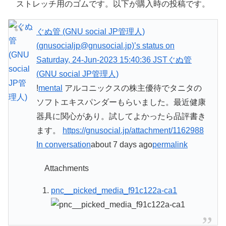
ストレッチ用のゴムです。以下が購入時の投稿です。
ぐぬ管 (GNU social JP管理人)
(gnusocialjp@gnusocial.jp)’s status on
Saturday, 24-Jun-2023 15:40:36 JST
ぐぬ管
(GNU social JP管理人)
!
mental
アルコニックスの株主優待でタニタの
ソフトエキスパンダーもらいました。最近健康
器具に関心があり。試してよかったら品評書き
ます。
https://gnusocial.jp/attachment/1162988
In conversation
about 7 days ago
permalink
Attachments
pnc__picked_media_f91c122a-ca1