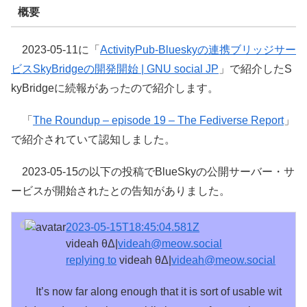
概要
2023-05-11に「
ActivityPub-Blueskyの連携ブリッジサー
ビスSkyBridgeの開発開始 | GNU social JP
」で紹介したS
kyBridgeに続報があったので紹介します。
「
The Roundup – episode 19 – The Fediverse Report
」
で紹介されていて認知しました。
2023-05-15の以下の投稿でBlueSkyの公開サーバー・サ
ービスが開始されたとの告知がありました。
2023-05-15T18:45:04.581Z
videah θΔ|
videah@meow.social
replying to
videah θΔ|
videah@meow.social
It’s now far along enough that it is sort of usable wit