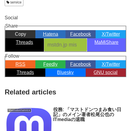
service
Social
Share
Copy
Hatena
Facebook
X/Twitter
Threads
MaMiShare
Follow
RSS
Feedly
Facebook
X/Twitter
Threads
Bluesky
GNU social
Related articles
役務: 「マストドンつまみ食い日
Mastodon/service
記」のメイン著者松尾公也の
ITmediaの退職