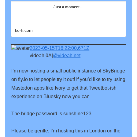
Just a moment...
ko-fi.com
2023-05-15T16:22:00.671Z
videah θΔ|
@videah.net
I’m now hosting a small public instance of SkyBridge 
on fly.io to let people try it out! If you’d like to try using 
Mastodon apps like Ivory to get that Tweetbot-ish 
experience on Bluesky now you can

The bridge password is sunshine123

Please be gentle, I’m hosting this in London on the 