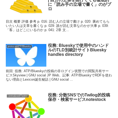
に「読み手の立場で書く」のがプ
ロ
目次 概要 評価 参考 p. 016: 読む人の立場で書け p. 020: 褒めてもら
いたい人は文章を書くな p. 029: 誰が読む文章なのかが大事 p. 039:
「客」はどこにいるのか p. 041: 2章 文...
役務: Blueskyで使用中のハンド
protocol/ATP/Bluesky
ルのTLD別統計サイトBluesky
handles directory
前回: 役務: ATP/Blueskyの投稿の非ログイン状態での閲覧共有サー
ビスSkyview | GNU social JP Web、記事: ATP/BlueskyでRDFを使わ
ない理由とLexicon誕生秘話 | GNU social ...
役務: 分散SNSでのTwilog的投稿
centralized/Twitter
保存・検索サービスnotestock