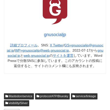
gnusocialjp
詳細プロフィール
。SNS:
X Twitter
/
GS=gnusocialjp@gnusoc
ial.jp
/
WP=gnusocialjp@web.gnusocial.jp
。2022-07-17から
gnu
social.jp
と
web.gnusocial.jp
の
サイトを運営
しています。Word
Pressで分散SNSに参加しています。このアカウントの投稿に
返信すると、サイトのコメント欄にも反映されます。
Mastodon/service
protocol/ATP/Bluesky
service/linkage
visibility/Silver