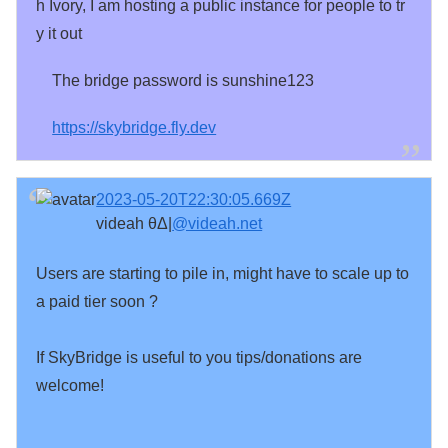
h Ivory, I am hosting a public instance for people to tr
y it out
The bridge password is sunshine123
https://
skybridge.fly.dev
2023-05-20T22:30:05.669Z
videah θΔ|
@videah.net
Users are starting to pile in, might have to scale up to 
a paid tier soon ?

If SkyBridge is useful to you tips/donations are 
welcome!
