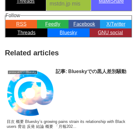
Threads
MaMiShare
Follow
RSS
Feedly
Facebook
X/Twitter
Threads
Bluesky
GNU social
Related articles
記事: Blueskyでの黒人差別騒動
protocol/ATP/Bluesky
目次 概要 Bluesky’s growing pains strain its relationship with Black
users 脅迫 反発 結論 概要 「月報202...