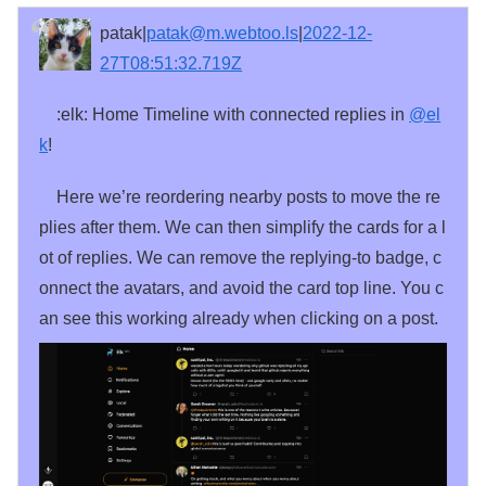
patak|
patak@m.webtoo.ls
|
2022-12-
27T08:51:32.719Z
:elk: Home Timeline with connected replies in
@
el
k
!
Here we’re reordering nearby posts to move the re
plies after them. We can then simplify the cards for a l
ot of replies. We can remove the replying-to badge, c
onnect the avatars, and avoid the card top line. You c
an see this working already when clicking on a post.