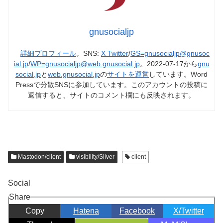
gnusocialjp
詳細プロフィール
。SNS:
X Twitter
/
GS=gnusocialjp@gnusoc
ial.jp
/
WP=gnusocialjp@web.gnusocial.jp
。2022-07-17から
gnu
social.jp
と
web.gnusocial.jp
の
サイトを運営
しています。Word
Pressで分散SNSに参加しています。このアカウントの投稿に
返信すると、サイトのコメント欄にも反映されます。
Mastodon/client
visibility/Silver
client
Social
Share
Copy
Hatena
Facebook
X/Twitter