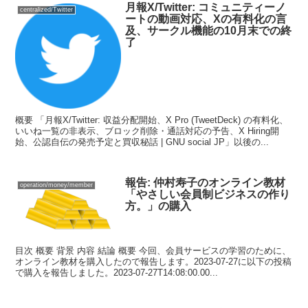
月報X/Twitter: コミュニティーノ
centralized/Twitter
ートの動画対応、Xの有料化の言
及、サークル機能の10月末での終
了
概要 「月報X/Twitter: 収益分配開始、X Pro (TweetDeck) の有料化、
いいね一覧の非表示、ブロック削除・通話対応の予告、X Hiring開
始、公認自伝の発売予定と買収秘話 | GNU social JP」以後の...
報告: 仲村寿子のオンライン教材
operation/money/member
「やさしい会員制ビジネスの作り
方。」の購入
目次 概要 背景 内容 結論 概要 今回、会員サービスの学習のために、
オンライン教材を購入したので報告します。2023-07-27に以下の投稿
で購入を報告しました。2023-07-27T14:08:00.00...