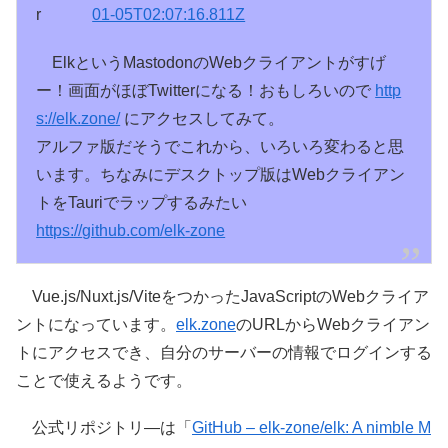
01-05T02:07:16.811Z
ElkというMastodonのWebクライアントがすげ
ー！画面がほぼTwitterになる！おもしろいので
http
s://
elk.zone/
にアクセスしてみて。
アルファ版だそうでこれから、いろいろ変わると思
います。ちなみにデスクトップ版はWebクライアン
トをTauriでラップするみたい
https://
github.com/elk-zone
Vue.js/Nuxt.js/ViteをつかったJavaScriptのWebクライア
ントになっています。
elk.zone
のURLからWebクライアン
トにアクセスでき、自分のサーバーの情報でログインする
ことで使えるようです。
公式リポジトリ―は「
GitHub – elk-zone/elk: A nimble M