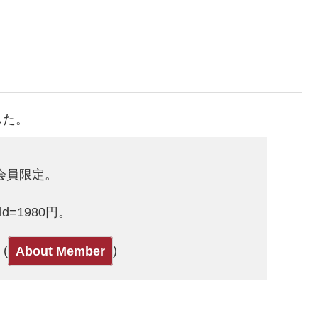
した。
ld会員限定。
Gold=1980円。
(
)
About Member