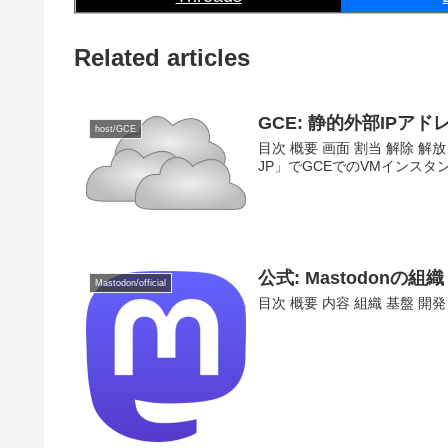
Related articles
GCE: 静的外部IPア
host/GCE
目次 概要 画面 割当 解除 解放 
JP」でGCEでのVMインスタ
公式: Mastodon
Mastodon/official
目次 概要 内容 組織 基盤 開発 