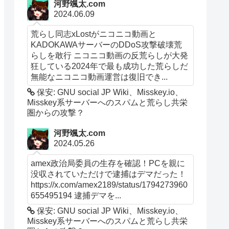
河野颯太.com
2024.06.09
荒らし同志xLostがニコニコ動画と
KADOKAWAサーバーのDDoS攻撃破壊荒
らしを敢行 ニコニコ動画の反荒らしが大発
狂している2024年で最も成功した荒らしだ
無能なニコニコ動画運営は復旧でき...
保安: GNU social JP Wiki、Misskey.io、
Misskey系サーバーへのスパムと荒らし共栄
圏からの攻撃？
河野颯太.com
2024.05.26
amex政治局委員の生存を確認！PCを親に
没収されていただけで逮捕はデマだった！
https://x.com/amex2189/status/1794273960
655495194 逮捕デマを...
保安: GNU social JP Wiki、Misskey.io、
Misskey系サーバーへのスパムと荒らし共栄