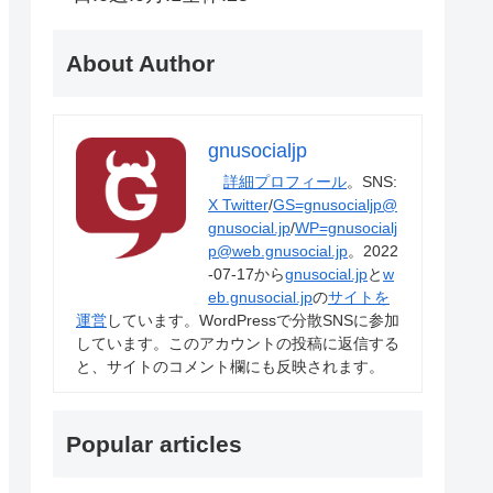
About Author
gnusocialjp
詳細プロフィール
。SNS:
X Twitter
/
GS=gnusocialjp@
gnusocial.jp
/
WP=gnusocialj
p@web.gnusocial.jp
。2022
-07-17から
gnusocial.jp
と
w
eb.gnusocial.jp
の
サイトを
運営
しています。WordPressで分散SNSに参加
しています。このアカウントの投稿に返信する
と、サイトのコメント欄にも反映されます。
Popular articles