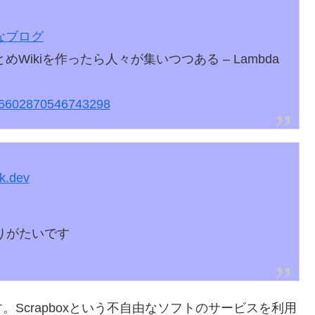
なブログ
とめWikiを作ったら人々が集いつつある – Lambda
6602870546743298
k.dev
りがたいです
Scrapboxという不自由なソフトのサービスを利用