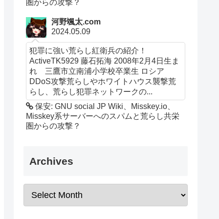
圏からの攻撃？
河野颯太.com
2024.05.09
犯罪に強い荒らし紅衛兵の紹介！
ActiveTK5929 藤石拓海 2008年2月4日生ま
れ 三鷹市立南浦小学校卒業生 ロシア
DDoS攻撃荒らしやホワイトハウス襲撃荒
らし、荒らし犯罪ネットワークの...
保安: GNU social JP Wiki、Misskey.io、
Misskey系サーバーへのスパムと荒らし共栄
圏からの攻撃？
Archives