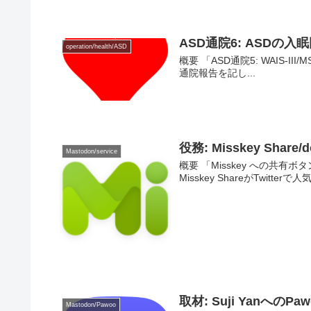
ASD通院6: ASDの
operation/health/ASD
概要 「ASD通院5: WAIS-III
通院報告を記し...
役務: Misskey Sha
Mastodon/service
概要 「Misskey への共有ボタン設
Misskey ShareがTwitter
取材: Suji YanへのP
Mastodon/Pawoo