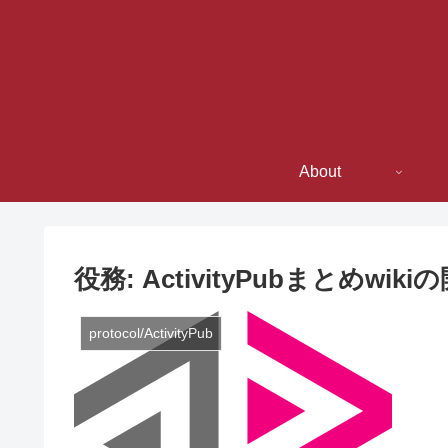
About
役務: ActivityPubまとめwiki
protocol/ActivityPub