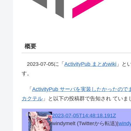
概要
2023-07-05に「
ActivityPub まとめwiki
」と
す。
「
ActivityPub サーバを実装したかったの
カクテル
」と以下の投稿群で告知され ていま
2023-07-05T14:48:18.191Z
windymelt (Twitterから転送)|
wind