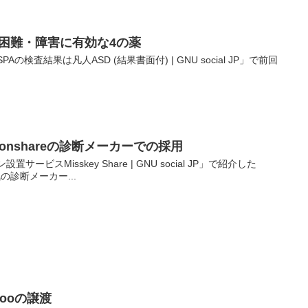
入眠困難・障害に有効な4の薬
/MSPAの検査結果は凡人ASD (結果書面付) | GNU social JP」で前回
re/donshareの診断メーカーでの採用
置サービスMisskey Share | GNU social JP」で紹介した
で人気の診断メーカー...
awooの譲渡