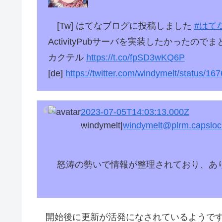
[Tw] はてなブログに投稿しました
#
はて
ActivityPubサーバを実装したかったのでま
カクテル
https://
t.co/fpSD3wKQ6P
[de]
https://
twitter.com/windymelt/status/1
67
2023-07-05T14:03:13.000Z
windymelt|
windymelt@plrm.capsloc
怒涛の勢いで情報が整理されており、あ
開始後に更新が活発になされているようです。