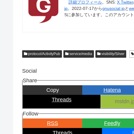
詳細プロフィール
。SNS:
X Twitter
jp
。2022-07-17から
gnusocial.jp
と
we
Sに参加しています。このアカウン
protocol/ActivityPub
service/media
visibility/Silver
Social
Share
Copy
Hatena
Threads
Follow
RSS
Feedly
Threads