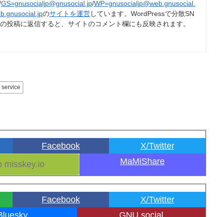
/
GS=gnusocialjp@gnusocial.jp
/
WP=gnusocialjp@web.gnusocial.
b.gnusocial.jp
の
サイトを運営
しています。WordPressで分散SN
トの投稿に返信すると、サイトのコメント欄にも反映されます。
service
Facebook
X/Twitter
MaMiShare
Facebook
X/Twitter
Bluesky
GNU social