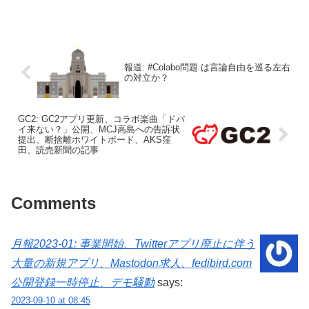
報道: #Colabo問題 は言論自由を巡る左右
の対立か？
GC2: GC2アプリ更新、コラボ楽曲「ドバ
イ来ない？」公開、MCJ高島への告訴状
提出、断捨離ホワイトボード、AKS窪
田、読売新聞の記事
Comments
月報2023-01: 事業開始、Twitterアプリ廃止に伴う
大量の新規アプリ、Mastodon求人、fedibird.com
公開登録一時停止、デモ騒動
says:
2023-09-10 at 08:45