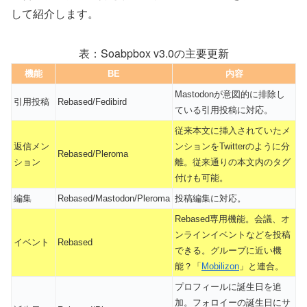
して紹介します。
Soabpbox v3.0の主要更新
機能
BE
内容
Mastodonが意図的に排除し
引用投稿
Rebased/Fedibird
ている引用投稿に対応。
従来本文に挿入されていたメ
返信メン
ンションをTwitterのように分
Rebased/Pleroma
ション
離。従来通りの本文内のタグ
付けも可能。
編集
Rebased/Mastodon/Pleroma
投稿編集に対応。
Rebased専用機能。会議、オ
ンラインイベントなどを投稿
イベント
Rebased
できる。グループに近い機
能？「
Mobilizon
」と連合。
プロフィールに誕生日を追
加。フォロイーの誕生日にサ