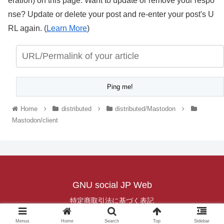
eration) on this page. Want to update or remove your respo
nse? Update or delete your post and re-enter your post's U
RL again. (
Learn More
)
Home
distributed
distributed/Mastodon
Mastodon/client
GNU social JP Web
特定商取引法に基づく表記
© 2022 GNU social JP Web.
Menus
Home
Search
Top
Sidebar