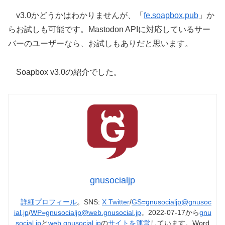
v3.0かどうかはわかりませんが、「
fe.soapbox.pub
」か
らお試しも可能です。Mastodon APIに対応しているサー
バーのユーザーなら、お試しもありだと思います。
Soapbox v3.0の紹介でした。
gnusocialjp
詳細プロフィール
。SNS:
X Twitter
/
GS=gnusocialjp@gnusoc
ial.jp
/
WP=gnusocialjp@web.gnusocial.jp
。2022-07-17から
gnu
social.jp
と
web.gnusocial.jp
の
サイトを運営
しています。Word