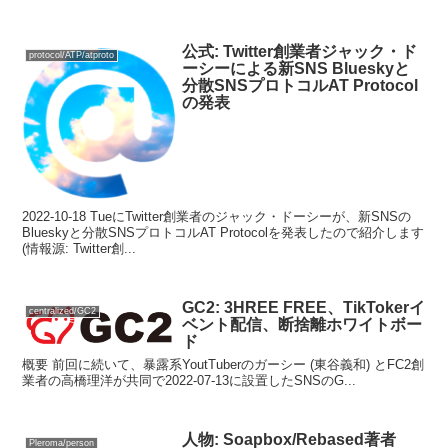
公式: Twitter創業者ジャック・ド
protocol/ATP/atproto
ーシーによる新SNS Blueskyと
分散SNSプロトコルAT Protocol
の発表
2022-10-18 TueにTwitter創業者のジャック・ドーシーが、新SNSの
Blueskyと分散SNSプロトコルAT Protocolを発表したので紹介します
(情報源: Twitter創...
GC2: 3HREE FREE、TikTokerイ
centralized/GC2
ベント配信、断捨離ホワイトボー
ド
概要 前回に続いて、暴露系YoutTuberのガーシー (東谷義和) とFC2創
業者の高橋理洋が共同で2022-07-13に設置したSNSのG...
人物: Soapbox/Rebased著者
Pleroma/person