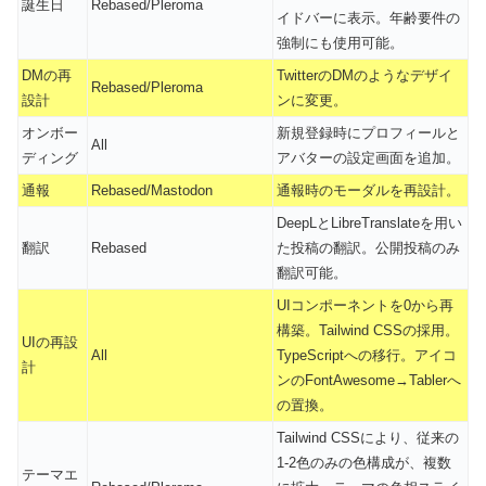
誕生日
Rebased/Pleroma
イドバーに表示。年齢要件の
強制にも使用可能。
DMの再
TwitterのDMのようなデザイ
Rebased/Pleroma
設計
ンに変更。
オンボー
新規登録時にプロフィールと
All
ディング
アバターの設定画面を追加。
通報
Rebased/Mastodon
通報時のモーダルを再設計。
DeepLとLibreTranslateを用い
翻訳
Rebased
た投稿の翻訳。公開投稿のみ
翻訳可能。
UIコンポーネントを0から再
構築。Tailwind CSSの採用。
UIの再設
All
TypeScriptへの移行。アイコ
計
ンのFontAwesome→Tablerへ
の置換。
Tailwind CSSにより、従来の
1-2色のみの色構成が、複数
テーマエ