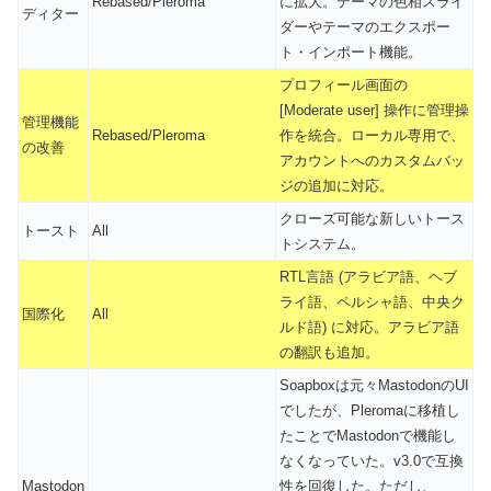
Rebased/Pleroma
に拡大。テーマの色相スライ
ディター
ダーやテーマのエクスポー
ト・インポート機能。
プロフィール画面の
[Moderate user] 操作に管理操
管理機能
Rebased/Pleroma
作を統合。ローカル専用で、
の改善
アカウントへのカスタムバッ
ジの追加に対応。
クローズ可能な新しいトース
トースト
All
トシステム。
RTL言語 (アラビア語、ヘブ
ライ語、ペルシャ語、中央ク
国際化
All
ルド語) に対応。アラビア語
の翻訳も追加。
Soapboxは元々MastodonのUI
でしたが、Pleromaに移植し
たことでMastodonで機能し
なくなっていた。v3.0で互換
Mastodon
性を回復した。ただし、