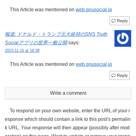
This Article was mentioned on
web.gnusocial.jp
Reply
報道: ドナルド・トランプ元大統領のSNS Truth
Socialアプリの世界一般公開
says:
2023-11-15 at 19:38
This Article was mentioned on
web.gnusocial.jp
Reply
Write a comment
To respond on your own website, enter the URL of your r
esponse which should contain a link to this post's permalin
k URL. Your response will then appear (possibly after mod