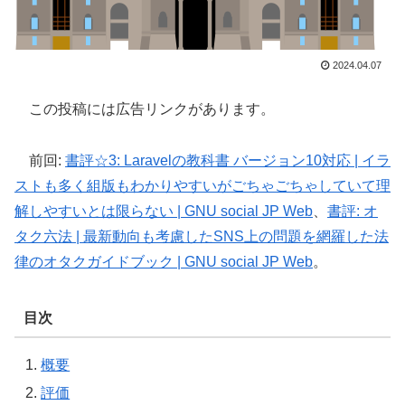
2024.04.07
この投稿には広告リンクがあります。
前回:
書評☆3: Laravelの教科書 バージョン10対応 | イラ
ストも多く組版もわかりやすいがごちゃごちゃしていて理
解しやすいとは限らない | GNU social JP Web
、
書評: オ
タク六法 | 最新動向も考慮したSNS上の問題を網羅した法
律のオタクガイドブック | GNU social JP Web
。
目次
概要
評価