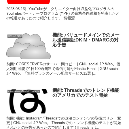
2023-06-13にYouTubeが、クリエイター向け収益化プログラムの
YouTubeパートナープログラム (YPP) の資格条件緩和を発表したと
の報道があったので紹介します。 情報源 ...
機能: バリュードメインでのメー
host/e-mail
ル送信認証DKIM・DMARCの対
応予告
前回: CORESERVERのサーバー間コピー | GNU social JP Web、個
人利用可能で1日100通無料で送信可能なElastic Email | GNU social
JP Web。「無料プランのメール配信サービス12選 |...
機能: Threadsでのトレンド機能
centralized/Meta/Threads
のアメリカでのテスト開始
前回: 機能: Instagram/Threadsでの政治コンテンツの取扱ポリシー変
更 | GNU social JP Web。 Threadsでのトレンド機能のテストが開始
されたとの報告があったので紹介します (Threads is t...