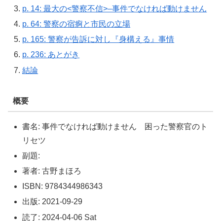
p. 14: 最大の<警察不信>–事件でなければ動けません
p. 64: 警察の宿痾と市民の立場
p. 165: 警察が告訴に対し『身構える』事情
p. 236: あとがき
結論
概要
書名: 事件でなければ動けません 困った警察官のト
リセツ
副題:
著者: 古野まほろ
ISBN: 9784344986343
出版: 2021-09-29
読了: 2024-04-06 Sat