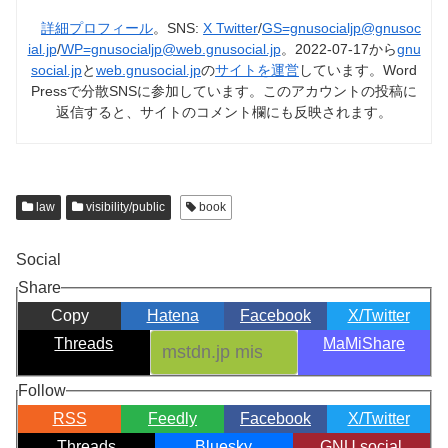
詳細プロフィール
。SNS:
X Twitter
/
GS=gnusocialjp@gnusoc
ial.jp
/
WP=gnusocialjp@web.gnusocial.jp
。2022-07-17から
gnu
social.jp
と
web.gnusocial.jp
の
サイトを運営
しています。Word
Pressで分散SNSに参加しています。このアカウントの投稿に
返信すると、サイトのコメント欄にも反映されます。
law
visibility/public
book
Social
Share
Copy
Hatena
Facebook
X/Twitter
Threads
MaMiShare
Follow
RSS
Feedly
Facebook
X/Twitter
Threads
Bluesky
GNU social