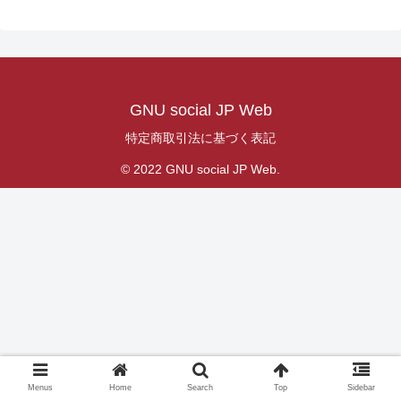
GNU social JP Web
特定商取引法に基づく表記
© 2022 GNU social JP Web.
Menus
Home
Search
Top
Sidebar