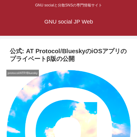
GNU socialと分散SNSの専門情報サイト
GNU social JP Web
公式: AT Protocol/BlueskyのiOSアプリの
プライベートβ版の公開
protocol/ATP/Bluesky