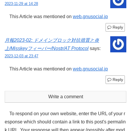
2023-11-29 at 14:28
This Article was mentioned on
web.gnusocial.jp
Reply
月報2023-02: ドメインブロック対抗措置と炎
上/Misskeyフィーバー/Nostr/AT Protocol
says:
2023-12-03 at 23:47
This Article was mentioned on
web.gnusocial.jp
Reply
Write a comment
To respond on your own website, enter the URL of your r
esponse which should contain a link to this post's permalin
k URL. Your response will then appear (possibly after mod