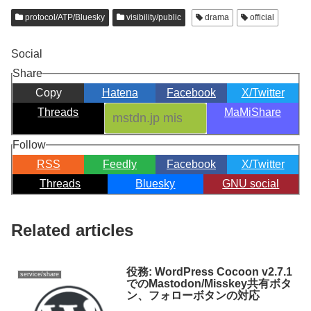
protocol/ATP/Bluesky
visibility/public
drama
official
Social
Share
Copy
Hatena
Facebook
X/Twitter
Threads
MaMiShare
Follow
RSS
Feedly
Facebook
X/Twitter
Threads
Bluesky
GNU social
Related articles
役務: WordPress Cocoon v2.7.1
service/share
でのMastodon/Misskey共有ボタ
ン、フォローボタンの対応