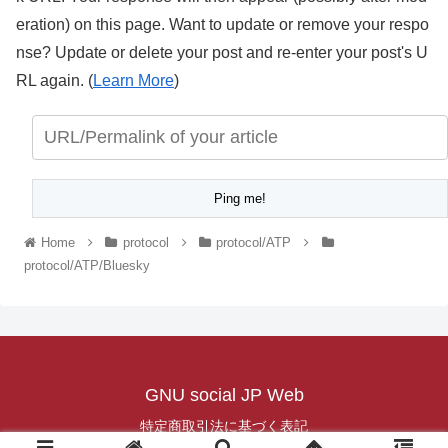
eration) on this page. Want to update or remove your respo
nse? Update or delete your post and re-enter your post's U
RL again. (
Learn More
)
Home
protocol
protocol/ATP
protocol/ATP/Bluesky
GNU social JP Web
特定商取引法に基づく表記