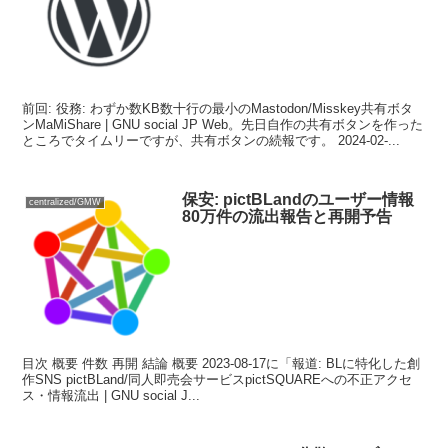
前回: 役務: わずか数KB数十行の最小のMastodon/Misskey共有ボタ
ンMaMiShare | GNU social JP Web。先日自作の共有ボタンを作った
ところでタイムリーですが、共有ボタンの続報です。 2024-02-...
保安: pictBLandのユーザー情報
centralized/GMW
80万件の流出報告と再開予告
目次 概要 件数 再開 結論 概要 2023-08-17に「報道: BLに特化した創
作SNS pictBLand/同人即売会サービスpictSQUAREへの不正アクセ
ス・情報流出 | GNU social J...