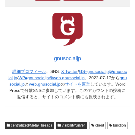
gnusocialjp
詳細プロフィール
。SNS:
X Twitter
/
GS=gnusocialjp@gnusoc
ial.jp
/
WP=gnusocialjp@web.gnusocial.jp
。2022-07-17から
gnu
social.jp
と
web.gnusocial.jp
の
サイトを運営
しています。Word
Pressで分散SNSに参加しています。このアカウントの投稿に
返信すると、サイトのコメント欄にも反映されます。
centralized/Meta/Threads
visibility/Silver
client
function