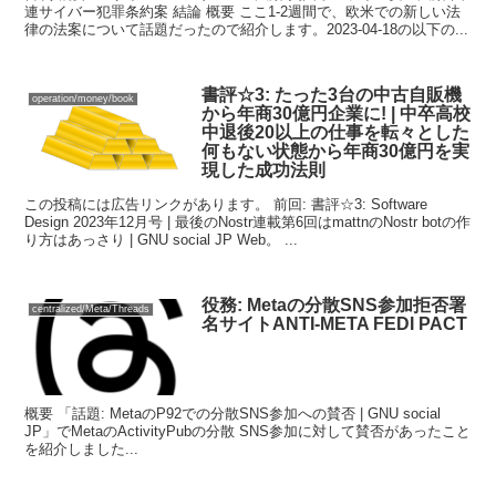
連サイバー犯罪条約案 結論 概要 ここ1-2週間で、欧米での新しい法
律の法案について話題だったので紹介します。2023-04-18の以下の...
書評☆3: たった3台の中古自販機
operation/money/book
から年商30億円企業に! | 中卒高校
中退後20以上の仕事を転々とした
何もない状態から年商30億円を実
現した成功法則
この投稿には広告リンクがあります。 前回: 書評☆3: Software
Design 2023年12月号 | 最後のNostr連載第6回はmattnのNostr botの作
り方はあっさり | GNU social JP Web。 ...
役務: Metaの分散SNS参加拒否署
centralized/Meta/Threads
名サイトANTI-META FEDI PACT
概要 「話題: MetaのP92での分散SNS参加への賛否 | GNU social
JP」でMetaのActivityPubの分散 SNS参加に対して賛否があったこと
を紹介しました...