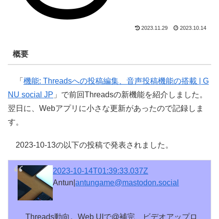
2023.11.29
2023.10.14
概要
「
機能: Threadsへの投稿編集、音声投稿機能の搭載 | G
NU social JP
」で前回Threadsの新機能を紹介しました。
翌日に、Webアプリに小さな更新があったので記録しま
す。
2023-10-13の以下の投稿で発表されました。
2023-10-14T01:39:33.037Z
Antun|
antungame@mastodon.social
Threads動向。Web UIで@補完、ビデオアップロ