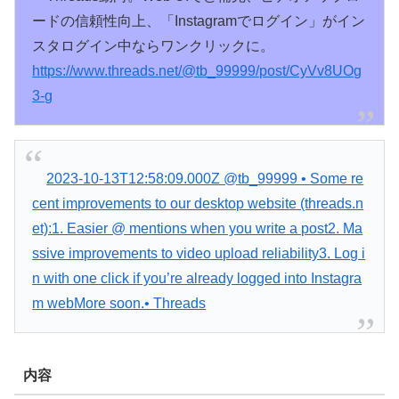
ードの信頼性向上、「Instagramでログイン」がイン
スタログイン中ならワンクリックに。
https://www.
threads.net/@tb_99999/post/CyV
v8UOg
3-g
2023-10-13T12:58:09.000Z @tb_99999 • Some re
cent improvements to our desktop website (threads.n
et):1. Easier @ mentions when you write a post2. Ma
ssive improvements to video upload reliability3. Log i
n with one click if you’re already logged into Instagra
m webMore soon.• Threads
内容