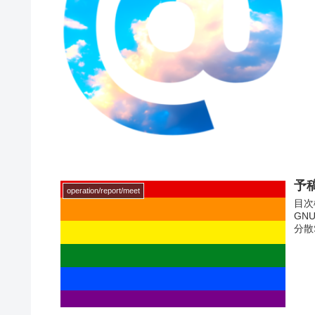
予
operation/report/meet
目次
GNU
分散