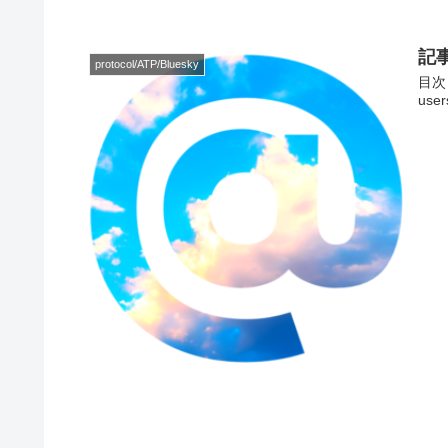
記事
protocol/ATP/Bluesky
目次 概
use