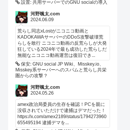
設置: 共用サーバーでのGNU socialの導入
河野颯太.com
2024.06.09
荒らし同志xLostがニコニコ動画と
KADOKAWAサーバーのDDoS攻撃破壊荒
らしを敢行 ニコニコ動画の反荒らしが大発
狂している2024年で最も成功した荒らしだ
無能なニコニコ動画運営は復旧でき...
保安: GNU social JP Wiki、Misskey.io、
Misskey系サーバーへのスパムと荒らし共栄
圏からの攻撃？
河野颯太.com
2024.05.26
amex政治局委員の生存を確認！PCを親に
没収されていただけで逮捕はデマだった！
https://x.com/amex2189/status/1794273960
655495194 逮捕デマを...