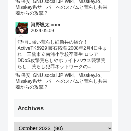
保安: GNU social JP Wiki、Misskey.io、
Misskey系サーバーへのスパムと荒らし共栄
圏からの攻撃？
河野颯太.com
2024.05.09
犯罪に強い荒らし紅衛兵の紹介！
ActiveTK5929 藤石拓海 2008年2月4日生ま
れ 三鷹市立南浦小学校卒業生 ロシア
DDoS攻撃荒らしやホワイトハウス襲撃荒
らし、荒らし犯罪ネットワークの...
保安: GNU social JP Wiki、Misskey.io、
Misskey系サーバーへのスパムと荒らし共栄
圏からの攻撃？
Archives