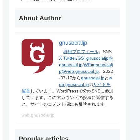
About Author
gnusocialjp
詳細プロフィール
。SNS:
X Twitter
/
GS=gnusocialjp@
gnusocial.jp
/
WP=gnusocialj
p@web.gnusocial.jp
。2022
-07-17から
gnusocial.jp
と
w
eb.gnusocial.jp
の
サイトを
運営
しています。WordPressで分散SNSに参加
しています。このアカウントの投稿に返信する
と、サイトのコメント欄にも反映されます。
web.gnusocial.jp
Popular articles