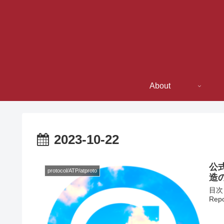
About
2023-10-22
公
protocol/ATP/atproto
造
目次 
Repo