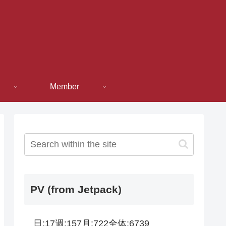
Member
PV (from Jetpack)
日:
17
週:
157
月:
722
全体:
6739