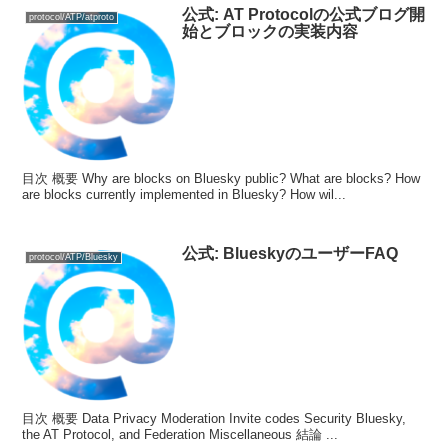
公式: AT Protocolの公式ブログ開
protocol/ATP/atproto
始とブロックの実装内容
目次 概要 Why are blocks on Bluesky public? What are blocks? How
are blocks currently implemented in Bluesky? How wil...
公式: BlueskyのユーザーFAQ
protocol/ATP/Bluesky
目次 概要 Data Privacy Moderation Invite codes Security Bluesky,
the AT Protocol, and Federation Miscellaneous 結論 ...