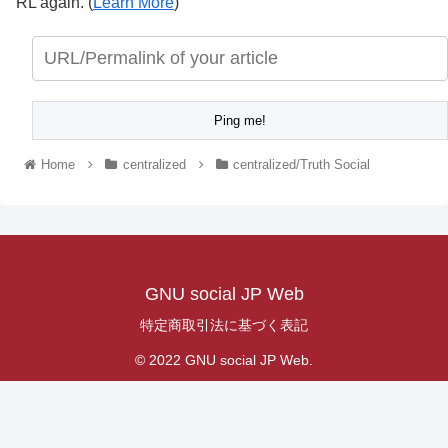
RL again. (
Learn More
)
Home
centralized
centralized/Truth Social
GNU social JP Web
特定商取引法に基づく表記
© 2022 GNU social JP Web.