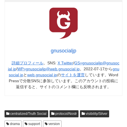
gnusocialjp
詳細プロフィール
。SNS:
X Twitter
/
GS=gnusocialjp@gnusoc
ial.jp
/
WP=gnusocialjp@web.gnusocial.jp
。2022-07-17から
gnu
social.jp
と
web.gnusocial.jp
の
サイトを運営
しています。Word
Pressで分散SNSに参加しています。このアカウントの投稿に
返信すると、サイトのコメント欄にも反映されます。
centralized/Truth Social
protocol/Nostr
visibility/Silver
drama
support
version