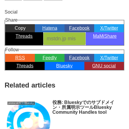
Social
Share
Copy
Hatena
Facebook
X/Twitter
Threads
MaMiShare
Follow
RSS
Feedly
Facebook
X/Twitter
Threads
Bluesky
GNU social
Related articles
役務: Blueskyでのサブドメイ
protocol/ATP/Bluesky
ン・所属明示ツールBluesky
Community Handles tool