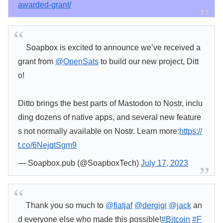
awarded-grant/
Soapbox is excited to announce we’ve received a
grant from
@OpenSats
to build our new project, Ditt
o!
Ditto brings the best parts of Mastodon to Nostr, inclu
ding dozens of native apps, and several new feature
s not normally available on Nostr. Learn more:
https://
t.co/6NejqtSgm9
— Soapbox.pub (@SoapboxTech)
July 17, 2023
Thank you so much to
@fiatjaf
@dergigi
@jack
an
d everyone else who made this possible!
#Bitcoin
#F