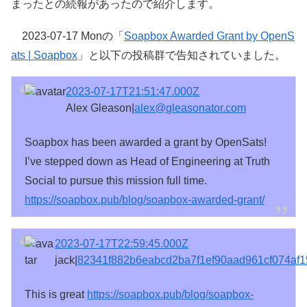
まったとの続報があったので紹介します。
2023-07-17 Monの「
Soapbox Awarded Grant by OpenS
ats | Soapbox
」と以下の投稿群で告知されていました。
2023-07-17T21:51:47.000Z
Alex Gleason|
alex@gleasonator.com
Soapbox has been awarded a grant by OpenSats!
I’ve stepped down as Head of Engineering at Truth
Social to pursue this mission full time.
https://soapbox.pub/blog/soapbox-awarded-grant/
2023-07-17T22:59:45.000Z
jack|
82341f882b6eabcd2ba7f1ef90aad961cf074af1
This is great
https://soapbox.pub/blog/soapbox-