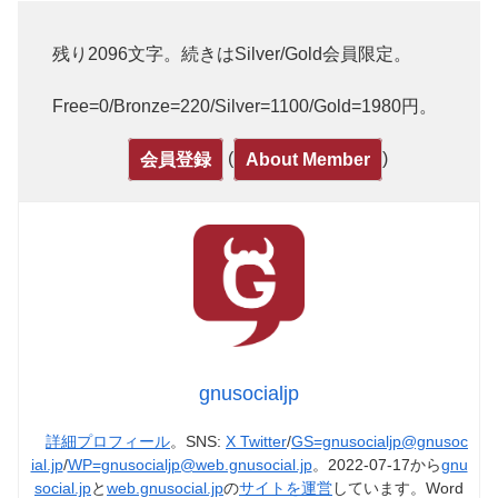
残り2096文字。続きはSilver/Gold会員限定。
Free=0/Bronze=220/Silver=1100/Gold=1980円。
(
)
会員登録
About Member
gnusocialjp
詳細プロフィール
。SNS:
X Twitter
/
GS=gnusocialjp@gnusoc
ial.jp
/
WP=gnusocialjp@web.gnusocial.jp
。2022-07-17から
gnu
social.jp
と
web.gnusocial.jp
の
サイトを運営
しています。Word