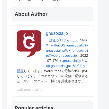
About Author
gnusocialjp
詳細プロフィール
。SNS:
X Twitter
/
GS=gnusocialjp@
gnusocial.jp
/
WP=gnusocialj
p@web.gnusocial.jp
。2022
-07-17から
gnusocial.jp
と
w
eb.gnusocial.jp
の
サイトを
運営
しています。WordPressで分散SNSに参加
しています。このアカウントの投稿に返信する
と、サイトのコメント欄にも反映されます。
web.gnusocial.jp
Popular articles