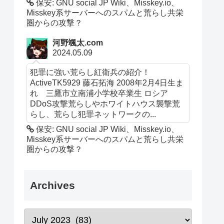
保安: GNU social JP Wiki、Misskey.io、
Misskey系サーバーへのスパムと荒らし共栄
圏からの攻撃？
河野颯太.com
2024.05.09
犯罪に強い荒らし紅衛兵の紹介！
ActiveTK5929 藤石拓海 2008年2月4日生ま
れ 三鷹市立南浦小学校卒業生 ロシア
DDoS攻撃荒らしやホワイトハウス襲撃荒
らし、荒らし犯罪ネットワークの...
保安: GNU social JP Wiki、Misskey.io、
Misskey系サーバーへのスパムと荒らし共栄
圏からの攻撃？
Archives