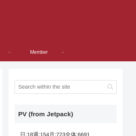
Member
PV (from Jetpack)
日:
18
週:
154
月:
723
全体:
6691