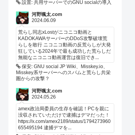
設置: 共用サーバーでのGNU socialの導入
河野颯太.com
2024.06.09
荒らし同志xLostがニコニコ動画と
KADOKAWAサーバーのDDoS攻撃破壊荒
らしを敢行 ニコニコ動画の反荒らしが大発
狂している2024年で最も成功した荒らしだ
無能なニコニコ動画運営は復旧でき...
保安: GNU social JP Wiki、Misskey.io、
Misskey系サーバーへのスパムと荒らし共栄
圏からの攻撃？
河野颯太.com
2024.05.26
amex政治局委員の生存を確認！PCを親に
没収されていただけで逮捕はデマだった！
https://x.com/amex2189/status/1794273960
655495194 逮捕デマを...