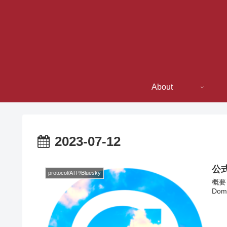
About
2023-07-12
公式
protocol/ATP/Bluesky
概要 
Doma