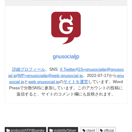
gnusocialjp
詳細プロフィール
。SNS:
X Twitter
/
GS=gnusocialjp@gnusoc
ial.jp
/
WP=gnusocialjp@web.gnusocial.jp
。2022-07-17から
gnu
social.jp
と
web.gnusocial.jp
の
サイトを運営
しています。Word
Pressで分散SNSに参加しています。このアカウントの投稿に
返信すると、サイトのコメント欄にも反映されます。
protocol/ATP/Bluesky
visibility/Silver
client
official