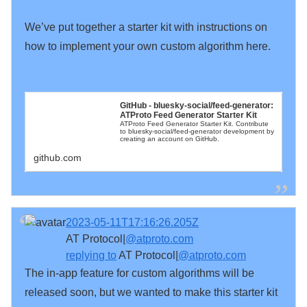
We’ve put together a starter kit with instructions on 
how to implement your own custom algorithm here.

GitHub - bluesky-social/feed-generator: 
ATProto Feed Generator Starter Kit
ATProto Feed Generator Starter Kit. Contribute 
to bluesky-social/feed-generator development by 
creating an account on GitHub.
github.com
2023-05-11T17:16:26.205Z
AT Protocol|
@atproto.com
replying to
AT Protocol|
@atproto.com
The in-app feature for custom algorithms will be 
released soon, but we wanted to make this starter kit 