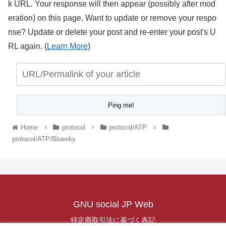
k URL. Your response will then appear (possibly after mod
eration) on this page. Want to update or remove your respo
nse? Update or delete your post and re-enter your post's U
RL again. (
Learn More
)
Home
protocol
protocol/ATP
protocol/ATP/Bluesky
GNU social JP Web
特定商取引法に基づく表記