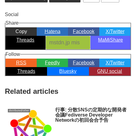
Social
Share
Copy
Hatena
Facebook
X/Twitter
Threads
MaMiShare
Follow
RSS
Feedly
Facebook
X/Twitter
Threads
Bluesky
GNU social
Related articles
行事: 分散SNSの定期的な開発者
distributed/other
会議Fediverse Developer
Networkの初回会合予告