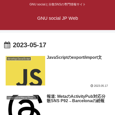
GNU socialと分散SNSの専門情報サイト
GNU social JP Web
2023-05-17
JavaScriptのexport/import文
develop/JavaScript
2023.05.17
報道: MetaのActivityPub対応分
centralized/Meta/Threads
散SNS P92→Barcelonaの続報