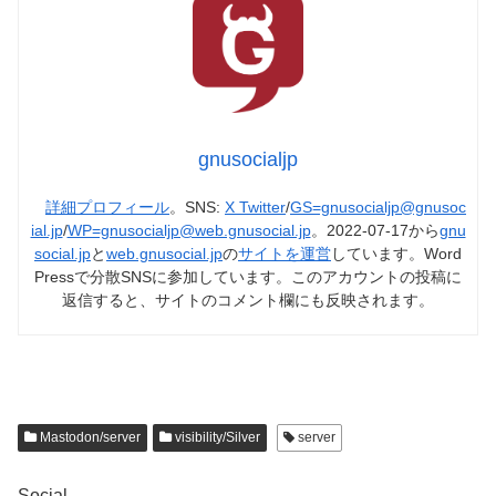
gnusocialjp
詳細プロフィール
。SNS:
X Twitter
/
GS=gnusocialjp@gnusoc
ial.jp
/
WP=gnusocialjp@web.gnusocial.jp
。2022-07-17から
gnu
social.jp
と
web.gnusocial.jp
の
サイトを運営
しています。Word
Pressで分散SNSに参加しています。このアカウントの投稿に
返信すると、サイトのコメント欄にも反映されます。
Mastodon/server
visibility/Silver
server
Social