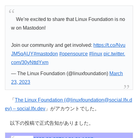
We’re excited to share that Linux Foundation is no
w on Mastodon!
Join our community and get involved:
https://t.co/Nvu
JM5qAUY
#mastodon
#opensource
#linux
pic.twitter.
com/30yNttdYxm
— The Linux Foundation (@linuxfoundation)
March
23, 2023
「
The Linux Foundation (@linuxfoundation@social.lfx.d
ev) – social.lfx.dev
」がアカウントでした。
以下の投稿で正式告知がありました。