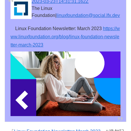
2023-03-23T14:31:31.162Z
The Linux
Foundation|
linuxfoundation@social.lfx.dev
Linux Foundation Newsletter: March 2023
https://w
ww.
linuxfoundation.org/blog/linux
-foundation-newsle
tter-march-2023