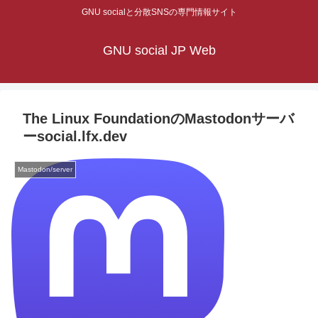
GNU socialと分散SNSの専門情報サイト
GNU social JP Web
The Linux FoundationのMastodonサーバ
ーsocial.lfx.dev
Mastodon/server