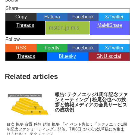
Share
Copy
Hatena
Facebook
X/Twitter
Threads
MaMiShare
Follow
RSS
Feedly
Facebook
X/Twitter
Threads
Bluesky
GNU social
Related articles
報告: テクノエッジ1周年記念ファ
operation/money/member
ンミーティング | 松尾公也への挨
拶と情報メディアの会員サービス
の成功例
目次 概要 背景 感想 結論 概要 「イ ベント告知：「テクノエッジ1周
年記念ファンミーティング」開催。7月6日はパズル浅草橋にお集ま
りください | テクノエッジ...