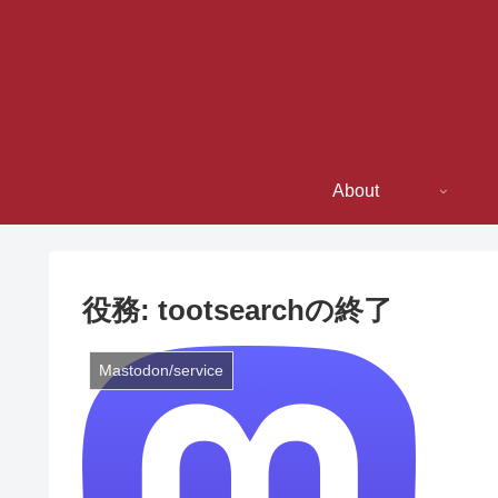
About
役務: tootsearchの終了
Mastodon/service