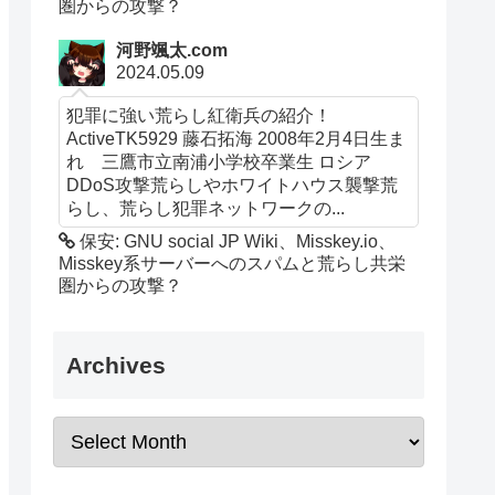
圏からの攻撃？
河野颯太.com
2024.05.09
犯罪に強い荒らし紅衛兵の紹介！
ActiveTK5929 藤石拓海 2008年2月4日生ま
れ 三鷹市立南浦小学校卒業生 ロシア
DDoS攻撃荒らしやホワイトハウス襲撃荒
らし、荒らし犯罪ネットワークの...
保安: GNU social JP Wiki、Misskey.io、
Misskey系サーバーへのスパムと荒らし共栄
圏からの攻撃？
Archives