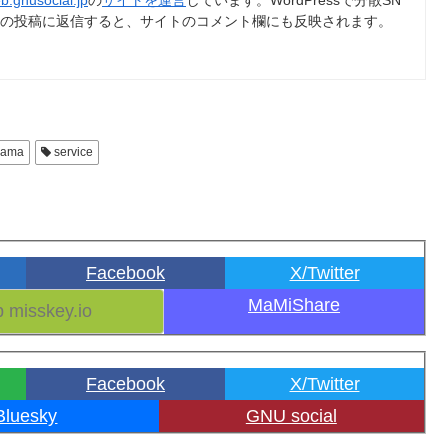
b.gnusocial.jp
の
サイトを運営
しています。WordPressで分散SN
トの投稿に返信すると、サイトのコメント欄にも反映されます。
rama
service
Facebook
X/Twitter
MaMiShare
Facebook
X/Twitter
Bluesky
GNU social