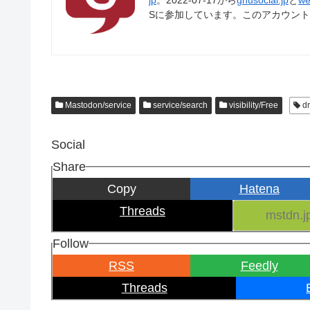
jp
。2022-07-17から
gnusocial.jp
と
we
Sに参加しています。このアカウン
Mastodon/service
service/search
visibility/Free
d
Social
Share
Copy
Hatena
Threads
Follow
RSS
Feedly
Threads