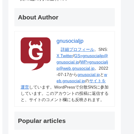
About Author
gnusocialjp
詳細プロフィール
。SNS:
X Twitter
/
GS=gnusocialjp@
gnusocial.jp
/
WP=gnusocialj
p@web.gnusocial.jp
。2022
-07-17から
gnusocial.jp
と
w
eb.gnusocial.jp
の
サイトを
運営
しています。WordPressで分散SNSに参加
しています。このアカウントの投稿に返信する
と、サイトのコメント欄にも反映されます。
Popular articles