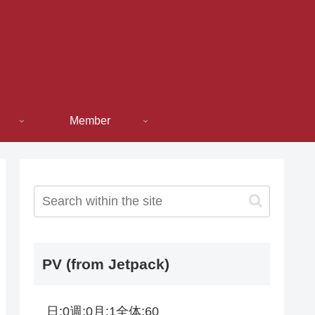
Member
PV (from Jetpack)
日:
0
週:
0
月:
1
全体:
60