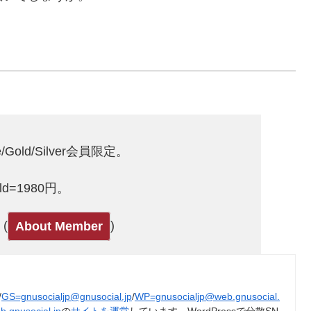
。
Gold/Silver会員限定。
Gold=1980円。
(
)
About Member
/
GS=gnusocialjp@gnusocial.jp
/
WP=gnusocialjp@web.gnusocial.