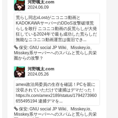
河野颯太.com
2024.06.09
荒らし同志xLostがニコニコ動画と
KADOKAWAサーバーのDDoS攻撃破壊荒
らしを敢行 ニコニコ動画の反荒らしが大発
狂している2024年で最も成功した荒らしだ
無能なニコニコ動画運営は復旧でき...
保安: GNU social JP Wiki、Misskey.io、
Misskey系サーバーへのスパムと荒らし共栄
圏からの攻撃？
河野颯太.com
2024.05.26
amex政治局委員の生存を確認！PCを親に
没収されていただけで逮捕はデマだった！
https://x.com/amex2189/status/1794273960
655495194 逮捕デマを...
保安: GNU social JP Wiki、Misskey.io、
Misskey系サーバーへのスパムと荒らし共栄