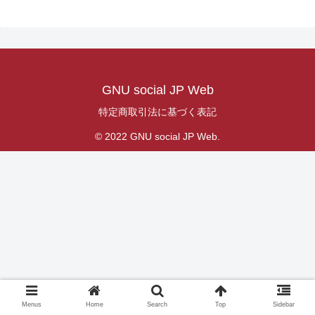
GNU social JP Web
特定商取引法に基づく表記
© 2022 GNU social JP Web.
Menus
Home
Search
Top
Sidebar