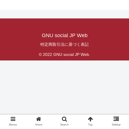
GNU social JP Web
特定商取引法に基づく表記
© 2022 GNU social JP Web.
Menus
Home
Search
Top
Sidebar