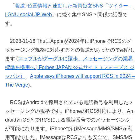
「
報道: 位置情報と連動した新興短文SNS「ツイター」
| GNU social JP Web
」に続く集中SNS？関係の話題で
す。
2023-11-16 ThuにAppleが2024年にiPhoneでRCSのメ
ッセージング規格に対応するとの報道があったので紹介し
ます (
アップルがグーグルに譲歩、メッセージングの業界
標準を採用へ | Forbes JAPAN 公式サイト（フォーブス ジ
ャパン）
、
Apple says iPhones will support RCS in 2024 –
The Verge
)。
RCSはAndroidで採用されている電話番号を利用したメ
ッセージングの規格です。iPhoneのRCS対応により、An
droidとiOSとでRCSによる電話番号でのメッセージング
が可能になります。iPhoneではiMessage/MMS/SMSが利
用可能でした。iMessageはRCSよりも安全で、SMS/MS