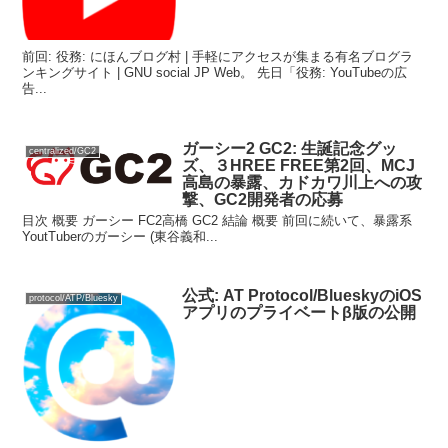
前回: 役務: にほんブログ村 | 手軽にアクセスが集まる有名ブログラ
ンキングサイト | GNU social JP Web。 先日「役務: YouTubeの広
告...
ガーシー2 GC2: 生誕記念グッ
centralized/GC2
ズ、３HREE FREE第2回、MCJ
高島の暴露、カドカワ川上への攻
撃、GC2開発者の応募
目次 概要 ガーシー FC2高橋 GC2 結論 概要 前回に続いて、暴露系
YoutTuberのガーシー (東谷義和...
公式: AT Protocol/BlueskyのiOS
protocol/ATP/Bluesky
アプリのプライベートβ版の公開