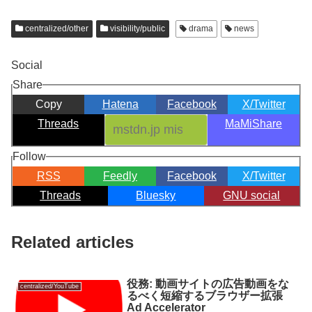
centralized/other
visibility/public
drama
news
Social
Share
Copy
Hatena
Facebook
X/Twitter
Threads
MaMiShare
Follow
RSS
Feedly
Facebook
X/Twitter
Threads
Bluesky
GNU social
Related articles
役務: 動画サイトの広告動画をな
centralized/YouTube
るべく短縮するブラウザー拡張
Ad Accelerator