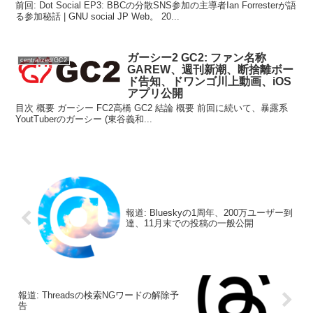
前回: Dot Social EP3: BBCの分散SNS参加の主導者Ian Forresterが語
る参加秘話 | GNU social JP Web。 20...
ガーシー2 GC2: ファン名称
centralized/GC2
GAREW、週刊新潮、断捨離ボー
ド告知、ドワンゴ川上動画、iOS
アプリ公開
目次 概要 ガーシー FC2高橋 GC2 結論 概要 前回に続いて、暴露系
YoutTuberのガーシー (東谷義和...
報道: Blueskyの1周年、200万ユーザー到
達、11月末での投稿の一般公開
報道: Threadsの検索NGワードの解除予
告