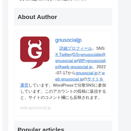
About Author
gnusocialjp
詳細プロフィール
。SNS:
X Twitter
/
GS=gnusocialjp@
gnusocial.jp
/
WP=gnusocialj
p@web.gnusocial.jp
。2022
-07-17から
gnusocial.jp
と
w
eb.gnusocial.jp
の
サイトを
運営
しています。WordPressで分散SNSに参加
しています。このアカウントの投稿に返信する
と、サイトのコメント欄にも反映されます。
web.gnusocial.jp
Popular articles