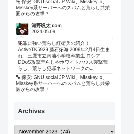
保安: GNU social JP Wiki、Misskey.io、
Misskey系サーバーへのスパムと荒らし共栄
圏からの攻撃？
河野颯太.com
2024.05.09
犯罪に強い荒らし紅衛兵の紹介！
ActiveTK5929 藤石拓海 2008年2月4日生ま
れ 三鷹市立南浦小学校卒業生 ロシア
DDoS攻撃荒らしやホワイトハウス襲撃荒
らし、荒らし犯罪ネットワークの...
保安: GNU social JP Wiki、Misskey.io、
Misskey系サーバーへのスパムと荒らし共栄
圏からの攻撃？
Archives