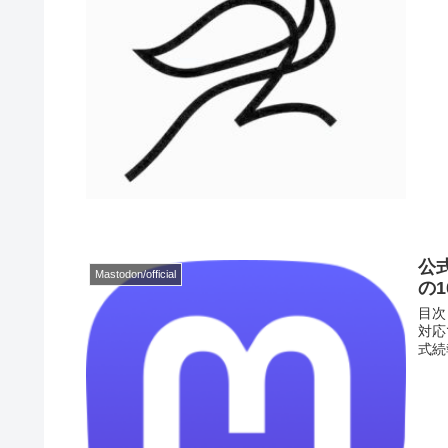
公式
Mastodon/official
の
目次 
対応
式続報