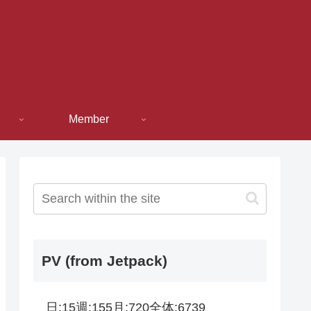
Member
PV (from Jetpack)
日:
15
週:
155
月:
720
全体:
6739