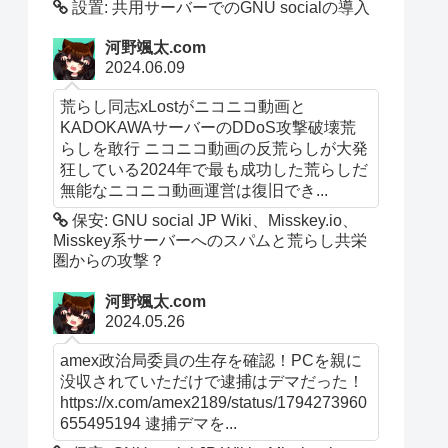
設置: 共用サーバーでのGNU socialの導入
河野颯太.com
2024.06.09
荒らし同志xLostがニコニコ動画と
KADOKAWAサーバーのDDoS攻撃破壊荒
らしを敢行 ニコニコ動画の反荒らしが大発
狂している2024年で最も成功した荒らしだ
無能なニコニコ動画運営は復旧でき...
保安: GNU social JP Wiki、Misskey.io、
Misskey系サーバーへのスパムと荒らし共栄
圏からの攻撃？
河野颯太.com
2024.05.26
amex政治局委員の生存を確認！PCを親に
没収されていただけで逮捕はデマだった！
https://x.com/amex2189/status/1794273960
655495194 逮捕デマを...