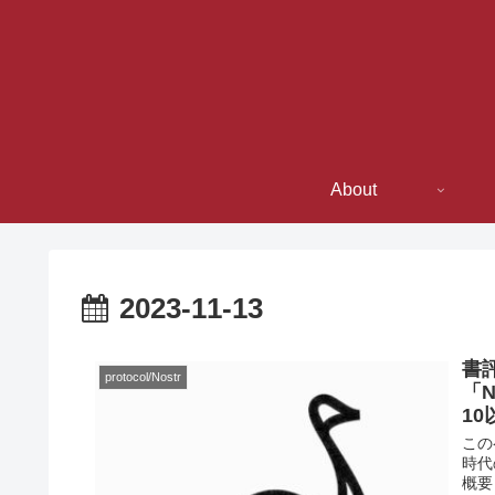
About
2023-11-13
書評
protocol/Nostr
「
1
この
時代
概要 書