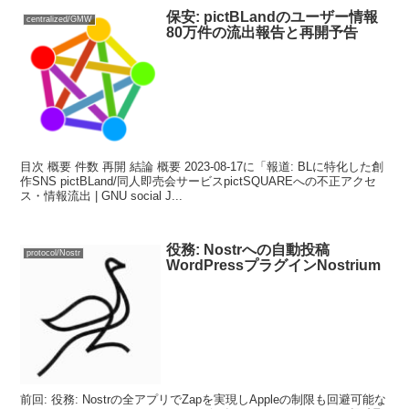
保安: pictBLandのユーザー情報
centralized/GMW
80万件の流出報告と再開予告
目次 概要 件数 再開 結論 概要 2023-08-17に「報道: BLに特化した創
作SNS pictBLand/同人即売会サービスpictSQUAREへの不正アクセ
ス・情報流出 | GNU social J...
役務: Nostrへの自動投稿
protocol/Nostr
WordPressプラグインNostrium
前回: 役務: Nostrの全アプリでZapを実現しAppleの制限も回避可能な