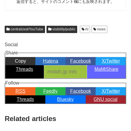
返信すると、サイトのコメント欄にも反映されます。
centralized/YouTube
visibility/public
AI
news
Social
Share
Copy
Hatena
Facebook
X/Twitter
Threads
MaMiShare
Follow
RSS
Feedly
Facebook
X/Twitter
Threads
Bluesky
GNU social
Related articles