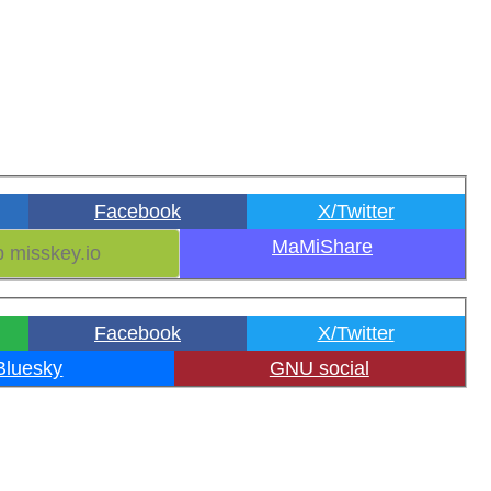
Facebook
X/Twitter
MaMiShare
Facebook
X/Twitter
Bluesky
GNU social