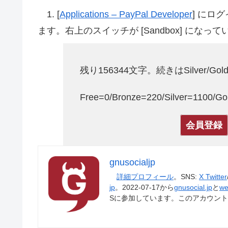
1. [
Applications – PayPal Developer
] にログイン
ます。右上のスイッチが [Sandbox] にな
残り156344文字。続きはSilver/G
Free=0/Bronze=220/Silver=1100/
会員登録
gnusocialjp
詳細プロフィール
。SNS:
X Twitter
jp
。2022-07-17から
gnusocial.jp
と
we
Sに参加しています。このアカウン