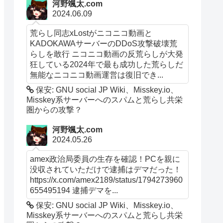
河野颯太.com
2024.06.09
荒らし同志xLostがニコニコ動画と
KADOKAWAサーバーのDDoS攻撃破壊荒
らしを敢行 ニコニコ動画の反荒らしが大発
狂している2024年で最も成功した荒らしだ
無能なニコニコ動画運営は復旧でき...
保安: GNU social JP Wiki、Misskey.io、
Misskey系サーバーへのスパムと荒らし共栄
圏からの攻撃？
河野颯太.com
2024.05.26
amex政治局委員の生存を確認！PCを親に
没収されていただけで逮捕はデマだった！
https://x.com/amex2189/status/1794273960
655495194 逮捕デマを...
保安: GNU social JP Wiki、Misskey.io、
Misskey系サーバーへのスパムと荒らし共栄