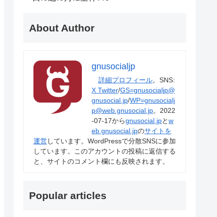
About Author
gnusocialjp
詳細プロフィール
。SNS:
X Twitter
/
GS=gnusocialjp@
gnusocial.jp
/
WP=gnusocialj
p@web.gnusocial.jp
。2022
-07-17から
gnusocial.jp
と
w
eb.gnusocial.jp
の
サイトを
運営
しています。WordPressで分散SNSに参加
しています。このアカウントの投稿に返信する
と、サイトのコメント欄にも反映されます。
Popular articles