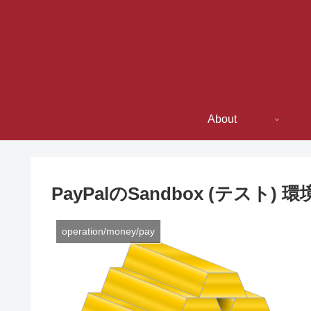
About
PayPalのSandbox (テスト) 環
operation/money/pay