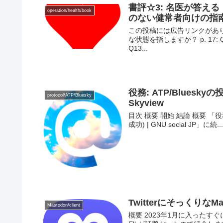
書評☆3: 名医が答え
operation/health/book
のない健常者向けの指
この投稿には広告リンクがあります
な状態を指しますか？ p. 17:
Q13...
役務: ATP/Blue
protocol/ATP/Bluesky
Skyview
目次 概要 開始 結論 概要 「役務
成功) | GNU social JP」に続..
TwitterにそっくりなMa
Mastodon/client
概要 2023年1月に入ったすぐに