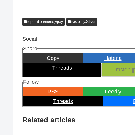
operation/money/pay
visibility/Silver
Social
Share
Copy
Hatena
Threads
Follow
RSS
Feedly
Threads
Related articles