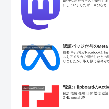
Elkが話題だったので紹介し
にしていましたが、当分なさ..
認証バッジ付与のMeta 
centralized/Meta/Facebook
概要 Meta社がFacebookとI
スをアメリカで開始したとの
りましたが、取り扱う余裕がな.
報道: FlipboardのAc
distributed/Flipboard
目次 概要 発端 日付 返信 結論 概要 
GNU social JP...