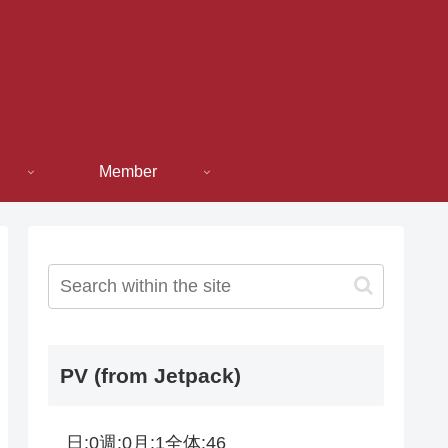
Member
PV (from Jetpack)
日:
0
週:
0
月:
1
全体:
46