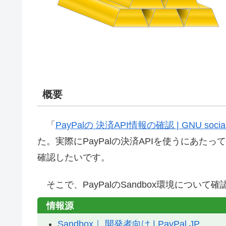
概要
「
PayPalの 決済API情報の確認 | GNU social
た。実際にPayPalの決済APIを使うにあたって
確認したいです。
そこで、PayPalのSandbox環境につ
情報源
Sandbox｜ 開発者向け | PayPal JP