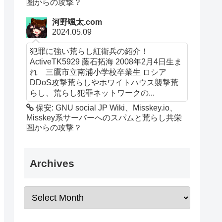
圏からの攻撃？
河野颯太.com
2024.05.09
犯罪に強い荒らし紅衛兵の紹介！
ActiveTK5929 藤石拓海 2008年2月4日生ま
れ 三鷹市立南浦小学校卒業生 ロシア
DDoS攻撃荒らしやホワイトハウス襲撃荒
らし、荒らし犯罪ネットワークの...
保安: GNU social JP Wiki、Misskey.io、
Misskey系サーバーへのスパムと荒らし共栄
圏からの攻撃？
Archives