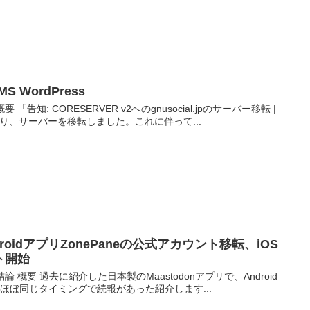
 WordPress
要 「告知: CORESERVER v2へのgnusocial.jpのサーバー移転 |
知した通り、サーバーを移転しました。これに伴って...
AndroidアプリZonePaneの公式アカウント移転、iOS
スト開始
her 結論 概要 過去に紹介した日本製のMaastodonアプリで、Android
therにほぼ同じタイミングで続報があった紹介します...