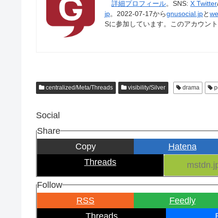
詳細プロフィール
。SNS:
X Twitter
jp
。2022-07-17から
gnusocial.jp
と
we
Sに参加しています。このアカウン
centralized/Meta/Threads
visibility/Silver
drama
p
Social
Share
Copy
Hatena
Threads
Follow
RSS
Feedly
Threads