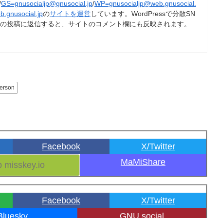
/
GS=gnusocialjp@gnusocial.jp
/
WP=gnusocialjp@web.gnusocial.
b.gnusocial.jp
の
サイトを運営
しています。WordPressで分散SN
トの投稿に返信すると、サイトのコメント欄にも反映されます。
erson
Facebook
X/Twitter
MaMiShare
Facebook
X/Twitter
Bluesky
GNU social