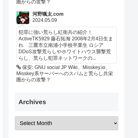
圏からの攻撃？
河野颯太.com
2024.05.09
犯罪に強い荒らし紅衛兵の紹介！
ActiveTK5929 藤石拓海 2008年2月4日生ま
れ 三鷹市立南浦小学校卒業生 ロシア
DDoS攻撃荒らしやホワイトハウス襲撃荒
らし、荒らし犯罪ネットワークの...
保安: GNU social JP Wiki、Misskey.io、
Misskey系サーバーへのスパムと荒らし共栄
圏からの攻撃？
Archives