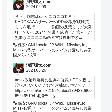
河野颯太.com
2024.06.09
荒らし同志xLostがニコニコ動画と
KADOKAWAサーバーのDDoS攻撃破壊荒
らしを敢行 ニコニコ動画の反荒らしが大発
狂している2024年で最も成功した荒らしだ
無能なニコニコ動画運営は復旧でき...
保安: GNU social JP Wiki、Misskey.io、
Misskey系サーバーへのスパムと荒らし共栄
圏からの攻撃？
河野颯太.com
2024.05.26
amex政治局委員の生存を確認！PCを親に
没収されていただけで逮捕はデマだった！
https://x.com/amex2189/status/1794273960
655495194 逮捕デマを...
保安: GNU social JP Wiki、Misskey.io、
Misskey系サーバーへのスパムと荒らし共栄