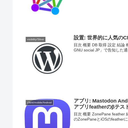
設置: 世界的に人気のCMS
visibility/Silver
目次 概要 DB 取得 設定 結論 概
GNU social JP」で告
アプリ: Mastodon 
client/mobile/Android
アプリfeatherのβテ
目次 概要 ZonePane feat
のZonePaneとiOSのfea