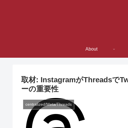
About
取材: InstagramがThread
ーの重要性
centralized/Meta/Threads