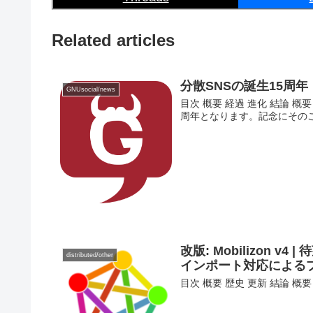
Related articles
分散SNSの誕生15周年
GNUsocial/news
目次 概要 経過 進化 結論 概要 
周年となります。記念にそのこ
改版: Mobilizon 
distributed/other
インポート対応による
目次 概要 歴史 更新 結論 概要 前回: 