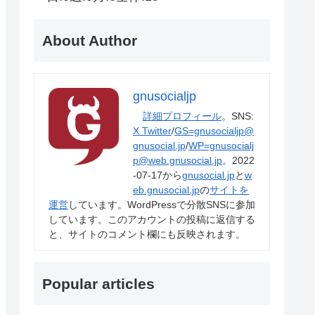
About Author
gnusocialjp
詳細プロフィール
。SNS:
X Twitter
/
GS=gnusocialjp@
gnusocial.jp
/
WP=gnusocialj
p@web.gnusocial.jp
。2022
-07-17から
gnusocial.jp
と
w
eb.gnusocial.jp
の
サイトを
運営
しています。WordPressで分散SNSに参加
しています。このアカウントの投稿に返信する
と、サイトのコメント欄にも反映されます。
Popular articles