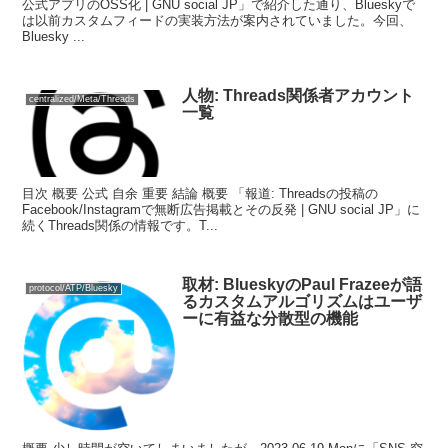
公式アプリのOSS化 | GNU social JP」で紹介した通り、Blueskyで
は以前カスタムフィードの実装方法が案内されていました。今回、
Bluesky ...
人物: Threads関係者アカウント
centralized/Meta/Threads
一覧
目次 概要 公式 自余 重要 結論 概要 「報道: Threadsの投稿の
Facebook/Instagramで無断広告掲載とその反発 | GNU social JP」に
続くThreads関係の情報です。T...
取材: BlueskyのPaul Frazeeが語
protocol/ATP/Bluesky
るカスタムアルゴリズムはユーザ
ーに有益な分散型の機能