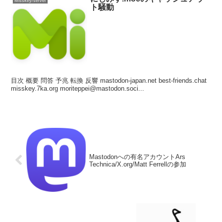
Misskey/server
ト騒動
目次 概要 問答 予兆 転換 反響 mastodon-japan.net best-friends.chat
misskey.7ka.org moriteppei@mastodon.soci...
Mastodonへの有名アカウントArs
Technica/X.org/Matt Ferrellの参加