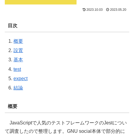
2023.10.03
2023.05.20
目次
概要
設置
基本
test
expect
結論
概要
JavaScriptで人気のテストフレームワークのJestについ
て調査したので整理します。GNU social本体で部分的に