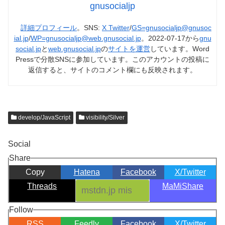
gnusocialjp
詳細プロフィール
。SNS:
X Twitter
/
GS=gnusocialjp@gnusoc
ial.jp
/
WP=gnusocialjp@web.gnusocial.jp
。2022-07-17から
gnu
social.jp
と
web.gnusocial.jp
の
サイトを運営
しています。Word
Pressで分散SNSに参加しています。このアカウントの投稿に
返信すると、サイトのコメント欄にも反映されます。
develop/JavaScript
visibility/Silver
Social
Share
Copy
Hatena
Facebook
X/Twitter
Threads
MaMiShare
Follow
RSS
Feedly
Facebook
X/Twitter