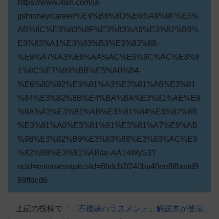
https://www.msn.com/ja-
jp/money/career/%E4%B8%8D%E6%A9%9F%E5%
AB%8C%E3%83%8F%E3%83%A9%E3%82%B9%
E3%83%A1%E3%83%B3%E3%83%88-
%E8%A7%A3%E8%AA%AC%E6%9C%AC%E3%8
1%8C%E7%99%BB%E5%A0%B4-
%E6%80%92%E3%81%A3%E3%81%A6%E3%81
%84%E3%82%8B%E4%BA%BA%E3%81%AE%E9
%9A%A3%E3%81%AB%E3%81%84%E3%82%8B
%E3%81%A0%E3%81%91%E3%81%A7%E9%AB
%98%E3%82%B9%E3%83%88%E3%83%AC%E3
%82%B9%E3%81%AB/ar-AA14WyS3?
ocid=entnewsntp&cvid=8bdcb2f240ba40ee8ffbead9
89ffdcd6
上記の投稿で「
「不機嫌ハラスメント」解説本が登場 –