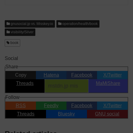
gnusocial.jp vs. Misskey.io
operation/health/book
visibility/Silver
book
Social
Share
Copy
Hatena
Facebook
X/Twitter
Threads
MaMiShare
Follow
RSS
Feedly
Facebook
X/Twitter
Threads
Bluesky
GNU social