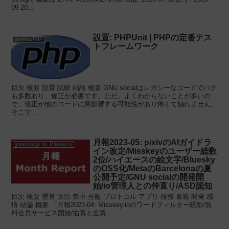
09-20...
設置: PHPUnit | PHPの定番テス
develop/PHP
トフレームワーク
目次 概要 設置 試験 結論 概要 GNU socialはレガシーなコードでバグ
も多数あり、修正が必要です。ただ、よくわからないことが多いの
で、修正が他のコードに悪影響する可能性があり怖くて触れません。
そこで...
月報2023-05: pixivのAIガイドラ
gnusocial.jp vs. Misskey.io
イン改定/Misskeyのユーザー総数
2位/ハイエースの絵文字/Bluesky
のOSS化/MetaのBarcelonaの夏
公開予定/GNU socialの開発開
始/io管理人との仲直り/ASD認知
目次 概要 運営 政治 集中 分散 プロトコル アプリ 役務 書籍 開発 感
情 結論 概要 「月報2023-04: Misskey.ioのワードフィルター騒動/無
料会員サービス開始/右翼と左翼...