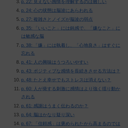
p. 22: 見えない感情を理解するのは難しい
p. 24: 心の状態は脳波にあらわれる
p. 27: 複雑さとノイズが脳波の弱点
p. 35: 「いいこと」には鈍感で、「嫌なこと」に
は敏感な脳
p. 38: 「嫌」には執着し、「心地良さ」はすぐに
忘れる
p. 41: 人の興味はうつろいやすい
p. 43: ポジティブな感情を長続きさせる方法は？
p. 48: たとえ幸せでもストレスは消えない？
p. 60: 人が発する刺激に感情はより強く揺り動か
される
p. 61: 感謝はうまく伝わるのか？
p. 64: 脳はかなり疑り深い
p. 67: 「信頼感」は褒められたから高まるのでは