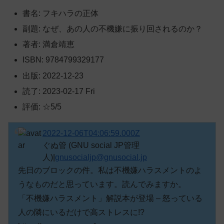
書名: フキハラの正体
副題: なぜ、あの人の不機嫌に振り回されるのか？
著者: 満倉靖恵
ISBN: 9784799329177
出版: 2022-12-23
読了: 2023-02-17 Fri
評価: ☆5/5
2022-12-06T04:06:59.000Z
ぐぬ管 (GNU social JP管理
人)|
gnusocialjp@gnusocial.jp
先日のブロックの件。私は不機嫌ハラスメントのよ
うなものだと思っています。読んでみますか。

「不機嫌ハラスメント」解説本が登場 – 怒っている
人の隣にいるだけで高ストレスに!? 