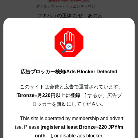
ディスカヴァー・トゥエンティワン
フキハラの正体 なぜ、あの人
の不機嫌に振り回されるのか？ 
（ディスカヴァー携書）
Amazonで見る
楽天市場で見る
広告ブロッカー検知/Ads Blocker Detected
Yahoo!ショッピングで見る
このサイトは会費と広告で運営されています。
[
Bronze=月220円以上に登録
] するか、広告ブ
ロッカーを無効にしてください。
評価
This site is operated by membership and advert
ise. Please [
register at least Bronze=220 JPY/m
約20年の年月をかけて、脳波から感情の可視化に成功
onth
], or disable ads blocker.
した著者による発明品の「感性アナライザ」を用いた感情