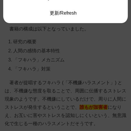
の様々な実験結果から導出された事実がまとめられた書籍
更新/Refresh
でした。
書籍の構成は以下となっていました。
研究の概要
人間の感情の基本特性
「フキハラ」メカニズム
「フキハラ」対策
著者が提唱するフキハラ (「不機嫌ハラスメント」) と
は、不機嫌な態度を取ることで、周囲に伝播するストレス
現象のようです。不機嫌にしているだけで、周りに人間に
ストレスが発生するということで、
誰もが加害者
になり
え、お互いに害やストレスを認知しにくいという、無意識
化で生じる一種のハラスメントだそうです。