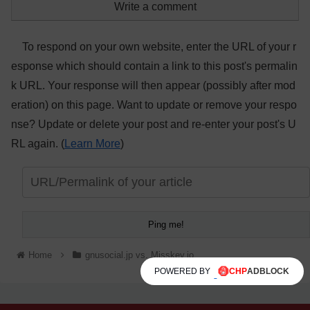
Write a comment
To respond on your own website, enter the URL of your r
esponse which should contain a link to this post's permalin
k URL. Your response will then appear (possibly after mod
eration) on this page. Want to update or remove your respo
nse? Update or delete your post and re-enter your post's U
RL again. (
Learn More
)
Home
gnusocial.jp vs. Misskey.io
POWERED BY