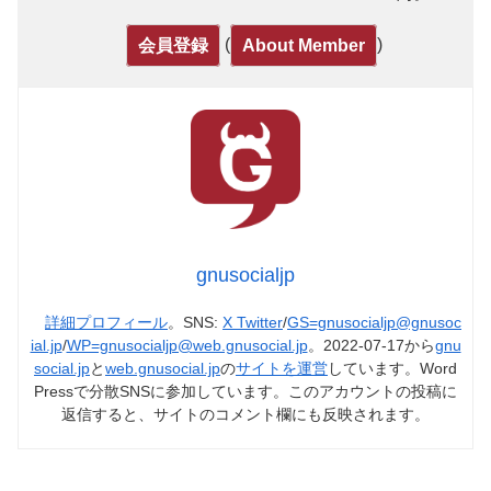
(
)
会員登録
About Member
gnusocialjp
詳細プロフィール
。SNS:
X Twitter
/
GS=gnusocialjp@gnusoc
ial.jp
/
WP=gnusocialjp@web.gnusocial.jp
。2022-07-17から
gnu
social.jp
と
web.gnusocial.jp
の
サイトを運営
しています。Word
Pressで分散SNSに参加しています。このアカウントの投稿に
返信すると、サイトのコメント欄にも反映されます。