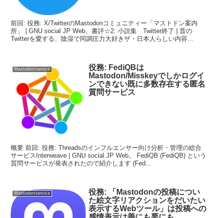
前回: 役務: X/TwitterのMastodonコミュニティー「マストドン案内
所」 | GNU social JP Web、書評☆2: 小説集 Twitter終了 | 昔の
Twitterを愛する、陰湿で同調圧力大好きザ・日本人らしい内容...
役務: FediQBは
Mastodon/service
Mastodon/Misskeyでしかログイ
ンできない既に多数存在する匿名
質問サービス
概要 前回: 役務: Threadsのインフルエンサー向け分析・管理の総合
サービスInterweave | GNU social JP Web。 FediQB (FediQB) という
質問サービスが発表されたので紹介します (Fed...
役務: 「Mastodonの投稿につい
Mastodon/service
た絵文字リアクションをだいたい
表示するWebツール」は投稿への
感情表示は善にも悪にも