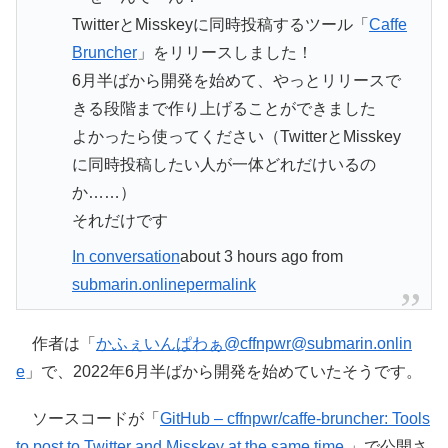
TwitterとMisskeyに同時投稿するツール「
Caffe
Bruncher
」をリリースしました！
6月半ばから開発を始めて、やっとリリースで
きる段階まで作り上げることができました
よかったら使ってください（TwitterとMisskey
に同時投稿したい人が一体どれだけいるの
か……）
それだけです
In conversation
about 3 hours ago
from
submarin.online
permalink
作者は「
かふぇいんぱわぁ@cffnpwr@submarin.onlin
e
」で、2022年6月半ばから開発を始めていたそうです。
ソースコードが「
GitHub – cffnpwr/caffe-bruncher: Tools
to post to Twitter and Misskey at the same time.
」で公開さ