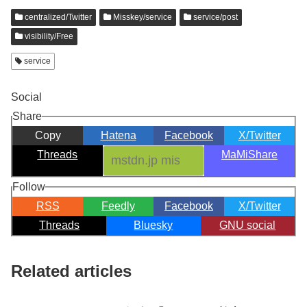
centralized/Twitter
Misskey/service
service/post
visibility/Free
service
Social
Share
Copy
Hatena
Facebook
X/Twitter
Threads
MaMiShare
Follow
RSS
Feedly
Facebook
X/Twitter
Threads
Bluesky
GNU social
Related articles