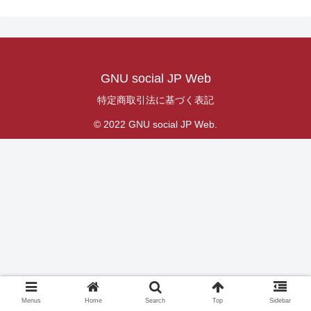
GNU social JP Web
特定商取引法に基づく表記
© 2022 GNU social JP Web.
Menus
Home
Search
Top
Sidebar